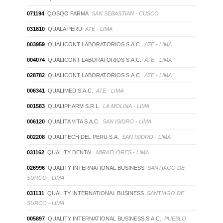
071194
QOSQO FARMA
SAN SEBASTIAN - CUSCO
031810
QUALA PERU
ATE - LIMA
003959
QUALICONT LABORATORIOS S.A.C.
ATE - LIMA
004074
QUALICONT LABORATORIOS S.A.C.
ATE - LIMA
028782
QUALICONT LABORATORIOS S.A.C.
ATE - LIMA
006341
QUALIMED S.A.C.
ATE - LIMA
001583
QUALIPHARM S.R.L.
LA MOLINA - LIMA
006120
QUALITA VITA S.A.C.
SAN ISIDRO - LIMA
002208
QUALITECH DEL PERU S.A.
SAN ISIDRO - LIMA
031162
QUALITY DENTAL
MIRAFLORES - LIMA
026996
QUALITY INTERNATIONAL BUSINESS
SANTIAGO DE
SURCO - LIMA
031131
QUALITY INTERNATIONAL BUSINESS
SANTIAGO DE
SURCO - LIMA
005897
QUALITY INTERNATIONAL BUSINESS S.A.C.
PUEBLO