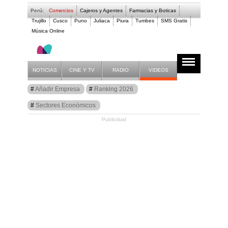
Perú:
Comercios
Cajeros y Agentes
Farmacias y Boticas
Trujillo
Cusco
Puno
Juliaca
Piura
Tumbes
SMS Gratis
Música Online
Farmacias y Boticas 
NOTICIAS
CINE Y TV
RADIO
VIDEOS
Guía
Añadir Empresa
Ranking 2026
Letra Q
Sectores Económicos
Publicidad