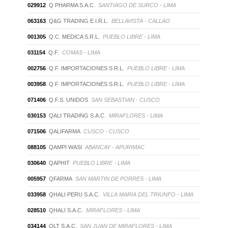
029912
Q PHARMA S.A.C.
SANTIAGO DE SURCO - LIMA
063163
Q&G TRADING E.I.R.L.
BELLAVISTA - CALLAO
001305
Q.C. MEDICA S.R.L.
PUEBLO LIBRE - LIMA
031154
Q.F.
COMAS - LIMA
002756
Q.F. IMPORTACIONES S.R.L.
PUEBLO LIBRE - LIMA
003958
Q.F. IMPORTACIONES S.R.L.
PUEBLO LIBRE - LIMA
071406
Q.F.S. UNIDOS
SAN SEBASTIAN - CUSCO
030153
QALI TRADING S.A.C.
MIRAFLORES - LIMA
071506
QALIFARMA
CUSCO - CUSCO
088105
QAMPI WASI
ABANCAY - APURIMAC
030640
QAPHIT
PUEBLO LIBRE - LIMA
005957
QFARMA
SAN MARTIN DE PORRES - LIMA
033958
QHALI PERU S.A.C.
VILLA MARIA DEL TRIUNFO - LIMA
028510
QHALI S.A.C.
MIRAFLORES - LIMA
034144
QLT S.A.C.
SAN JUAN DE MIRAFLORES - LIMA