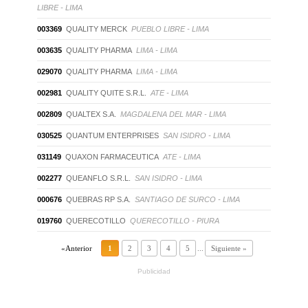
LIBRE - LIMA
003369
QUALITY MERCK
PUEBLO LIBRE - LIMA
003635
QUALITY PHARMA
LIMA - LIMA
029070
QUALITY PHARMA
LIMA - LIMA
002981
QUALITY QUITE S.R.L.
ATE - LIMA
002809
QUALTEX S.A.
MAGDALENA DEL MAR - LIMA
030525
QUANTUM ENTERPRISES
SAN ISIDRO - LIMA
031149
QUAXON FARMACEUTICA
ATE - LIMA
002277
QUEANFLO S.R.L.
SAN ISIDRO - LIMA
000676
QUEBRAS RP S.A.
SANTIAGO DE SURCO - LIMA
019760
QUERECOTILLO
QUERECOTILLO - PIURA
«Anterior
1
2
3
4
5
...
Siguiente »
Publicidad