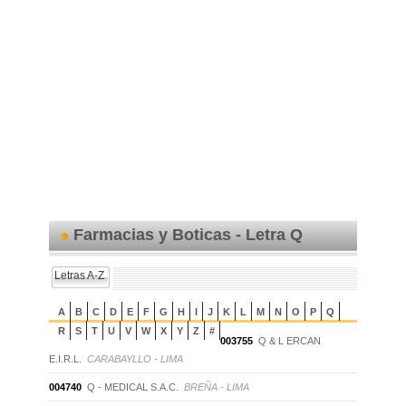
Farmacias y Boticas - Letra Q
Letras A-Z
A
B
C
D
E
F
G
H
I
J
K
L
M
N
O
P
Q
R
S
T
U
V
W
X
Y
Z
#
003755
Q & L ERCAN
E.I.R.L.
CARABAYLLO - LIMA
004740
Q - MEDICAL S.A.C.
BREÑA - LIMA