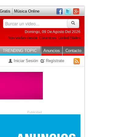
ratis
Música Online
Domingo, 09 De Agosto Del 2026
Nos visitas desde: Columbus, United States
TRENDING TOPIC
Anuncios
Contacto
Iniciar Sesión
Regístrate
RSS
Publicidad