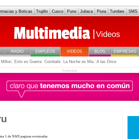
rmacias y Boticas
Trujillo
Cusco
Puno
Juliaca
Piura
Tumbes
SMS G
s Dias Peru
Multimedia
Videos
RADIO
EMPLEOS
VIDEOS
BLOG
EMPRESAS
 Millon
Esto es Guerra
Combate
La Noche es Mia
A las Once
Publicidad
ru
ina 1 de NAN paginas econtradas