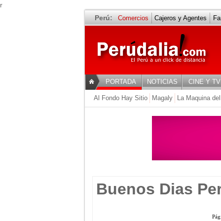
r
Perú:
Comercios
Cajeros y Agentes
Fa
Videos Bueno
PORTADA
NOTICIAS
CINE Y TV
Al Fondo Hay Sitio
Magaly
La Maquina del
Buenos Dias Pe
Pág