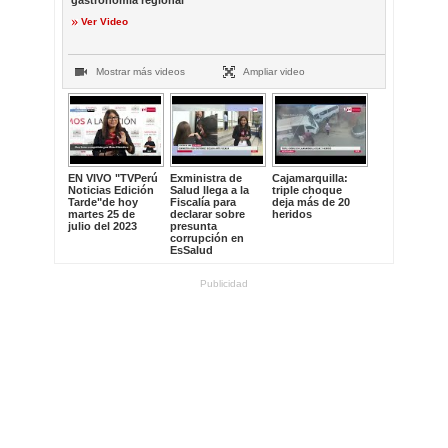
gastronomía regional
Ver Video
Mostrar más videos
Ampliar video
EN VIVO "TVPerú
Exministra de
Cajamarquilla:
Noticias Edición
Salud llega a la
triple choque
Tarde"de hoy
Fiscalía para
deja más de 20
martes 25 de
declarar sobre
heridos
julio del 2023
presunta
corrupción en
EsSalud
Publicidad