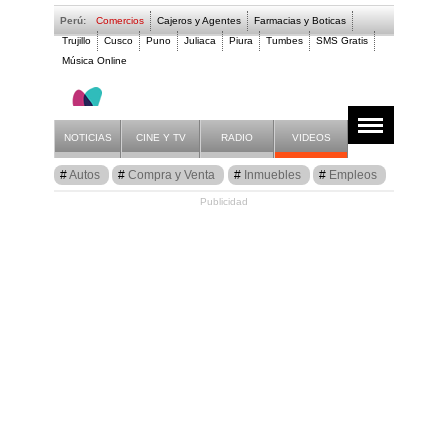
Perú:
Comercios
Cajeros y Agentes
Farmacias y Boticas
Trujillo
Cusco
Puno
Juliaca
Piura
Tumbes
SMS Gratis
Música Online
Compra y Venta
Anuncios
Listado
NOTICIAS
CINE Y TV
RADIO
VIDEOS
Autos
Compra y Venta
Inmuebles
Empleos
Publicidad