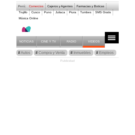
Perú:
Comercios
Cajeros y Agentes
Farmacias y Boticas
Trujillo
Cusco
Puno
Juliaca
Piura
Tumbes
SMS Gratis
Música Online
Empleos
Anuncios
Listado
NOTICIAS
CINE Y TV
RADIO
VIDEOS
Autos
Compra y Venta
Inmuebles
Empleos
Publicidad