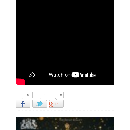
0
0
0