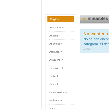
Inmuebles
Región
»
Amazonas
No existen r
»
Ancash
No se han encon
categoría. Si de
»
Apurímac
aquí
»
Arequipa
»
Ayacucho
»
Cajamarca
»
Callao
»
Cusco
»
Huancavelica
»
Huánuco
»
Ica