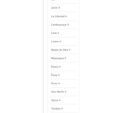
»
Junín
»
La Libertad
»
Lambayeque
»
Lima
»
Loreto
»
Madre de Dios
»
Moquegua
»
Pasco
»
Piura
»
Puno
»
San Martín
»
Tacna
»
Tumbes