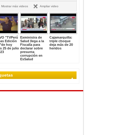
Mostrar más videos
Ampliar video
VO "TVPerú
Exministra de
Cajamarquilla:
ias Edición
Salud llega a la
triple choque
"de hoy
Fiscalía para
deja más de 20
s 25 de julio
declarar sobre
heridos
023
presunta
corrupción en
EsSalud
iquetas