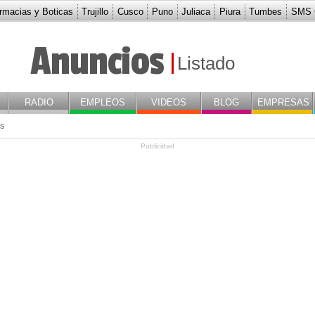
rmacias y Boticas
Trujillo
Cusco
Puno
Juliaca
Piura
Tumbes
SMS G
odegas y Depósitos
Anuncios
Listado
RADIO
EMPLEOS
VIDEOS
BLOG
EMPRESAS
s
Publicidad