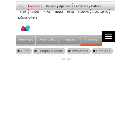
Perú:
Comercios
Cajeros y Agentes
Farmacias y Boticas
Trujillo
Cusco
Puno
Juliaca
Piura
Tumbes
SMS Gratis
Música Online
Inmuebles, Casa en
Anuncios
Listado
NOTICIAS
CINE Y TV
RADIO
VIDEOS
Autos
Compra y Venta
Inmuebles
Empleos
Publicidad