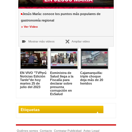
Jesús María: conoce los puntos más populares de
gastronomía regional
Ver Video
Mostrar más videos
Ampliar video
EN VIVO "TVPerú
Exministra de
Cajamarquilla:
Noticias Edición
Salud llega a la
triple choque
Tarde"de hoy
Fiscalía para
deja más de 20
martes 25 de
declarar sobre
heridos
julio del 2023
presunta
corrupción en
EsSalud
Etiquetas
Quiénes somos
Contacto
Contratar Publicidad
Aviso Legal