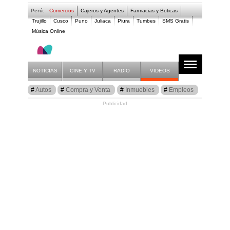
Perú:
Comercios
Cajeros y Agentes
Farmacias y Boticas
Trujillo
Cusco
Puno
Juliaca
Piura
Tumbes
SMS Gratis
Música Online
Comunidad
Anuncios
Listado
NOTICIAS
CINE Y TV
RADIO
VIDEOS
Autos
Compra y Venta
Inmuebles
Empleos
Publicidad