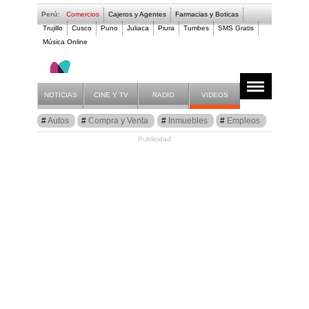
Perú:
Comercios
Cajeros y Agentes
Farmacias y Boticas
Trujillo
Cusco
Puno
Juliaca
Piura
Tumbes
SMS Gratis
Música Online
Musica, Discos, Cint
Anuncios
Listado
NOTICIAS
CINE Y TV
RADIO
VIDEOS
Autos
Compra y Venta
Inmuebles
Empleos
Publicidad