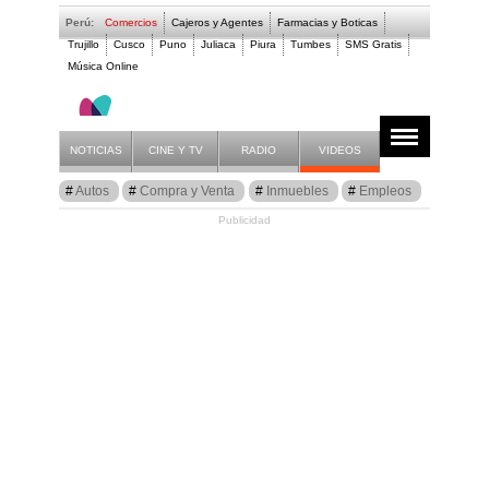
Perú:
Comercios
Cajeros y Agentes
Farmacias y Boticas
Trujillo
Cusco
Puno
Juliaca
Piura
Tumbes
SMS Gratis
Música Online
Musica, Mezcladora
Anuncios
Listado
NOTICIAS
CINE Y TV
RADIO
VIDEOS
Autos
Compra y Venta
Inmuebles
Empleos
Publicidad