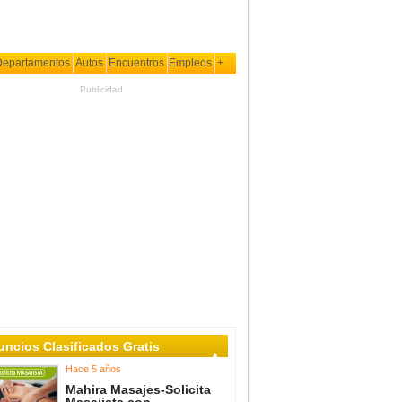
Departamentos
Autos
Encuentros
Empleos
+
Publicidad
ncios Clasificados Gratis
Hace 5 años
Mahira Masajes-Solicita