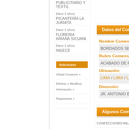
PUBLICITARIO Y
TEXTIL
(Hace 3 años)
PICANTERÍA LA
JUANITA
Datos del Co
(Hace 3 años)
FLORERIA
ARIANA SICUANI
Nombre Comerc
(Hace 3 años)
BORDADOS S
INGECE
Rubro Comercia
ACABADO DE 
Solicitudes
Ubicación:
Añadir Comercio »
LIMA
/
LIMA
/
L
Eliminar o Modificar
Dirección:
Información »
JR. ANTONIO B
Registrarme »
Algunos Com
CONFECCIONES MI