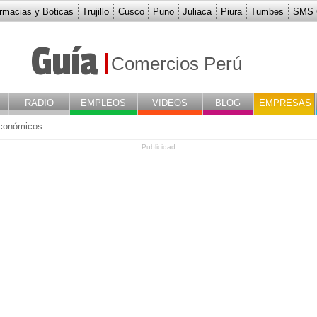
rmacias y Boticas
Trujillo
Cusco
Puno
Juliaca
Piura
Tumbes
SMS G
 SEVY
Guía
Comercios Perú
RADIO
EMPLEOS
VIDEOS
BLOG
EMPRESAS
conómicos
Publicidad