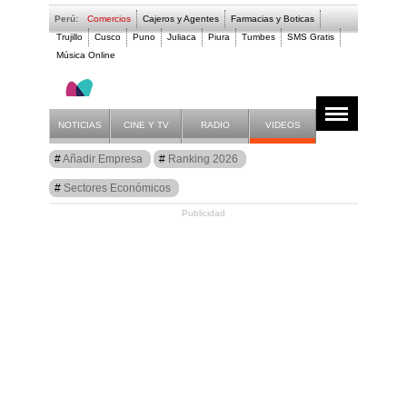
Perú:
Comercios
Cajeros y Agentes
Farmacias y Boticas
Trujillo
Cusco
Puno
Juliaca
Piura
Tumbes
SMS Gratis
Música Online
- COMERCIAL ANGEL
NOTICIAS
CINE Y TV
RADIO
VIDEOS
Guía
Añadir Empresa
Ranking 2026
Comercios Perú
Sectores Económicos
Publicidad