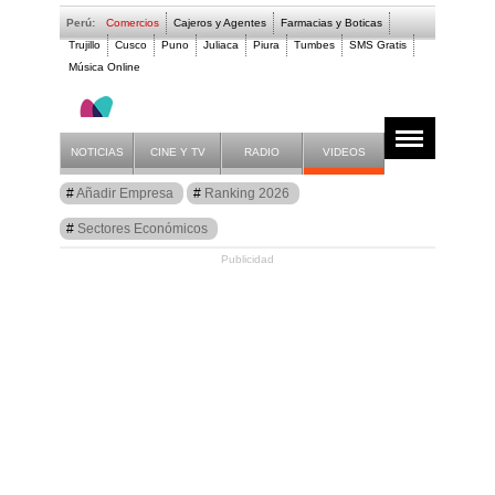
Perú:
Comercios
Cajeros y Agentes
Farmacias y Boticas
Trujillo
Cusco
Puno
Juliaca
Piura
Tumbes
SMS Gratis
Música Online
- EL LIGURINO
NOTICIAS
CINE Y TV
RADIO
VIDEOS
Guía
Añadir Empresa
Ranking 2026
Comercios Perú
Sectores Económicos
Publicidad