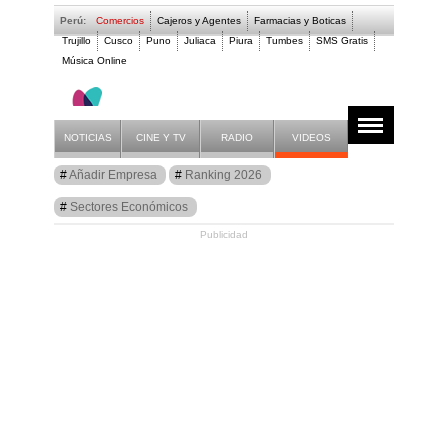
Perú:
Comercios
Cajeros y Agentes
Farmacias y Boticas
Trujillo
Cusco
Puno
Juliaca
Piura
Tumbes
SMS Gratis
Música Online
- LIBRERIA BAZAR 
NOTICIAS
CINE Y TV
RADIO
VIDEOS
Guía
Añadir Empresa
Ranking 2026
Comercios Perú
Sectores Económicos
Publicidad