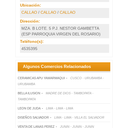
Ubicación:
CALLAO
/
CALLAO
/
CALLAO
Dirección:
MZA. B LOTE. 5 P.J. NESTOR GAMBETTA
(ESP PARROQUIA VIRGEN DEL ROSARIO)
Teléfono(s):
4535395
Algunos Comercios Relacionados
-
CERAMICAS APU YAWARMAQUI
CUSCO - URUBAMBA -
URUBAMBA
-
BELLA ILUSION
MADRE DE DIOS - TAMBOPATA -
TAMBOPATA
-
LEON DE JUDA
LIMA - LIMA - LIMA
-
DISEÑOS SALVADOR
LIMA - LIMA - VILLA EL SALVADOR
-
VENTA DE LANAS PEREZ
JUNIN - JUNIN - JUNIN