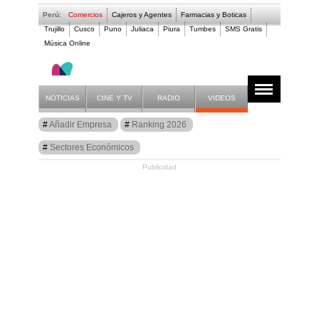
Perú:
Comercios
Cajeros y Agentes
Farmacias y Boticas
Trujillo
Cusco
Puno
Juliaca
Piura
Tumbes
SMS Gratis
Música Online
- MARIA ELENA
NOTICIAS
CINE Y TV
RADIO
VIDEOS
Guía
Añadir Empresa
Ranking 2026
Comercios Perú
Sectores Económicos
Publicidad