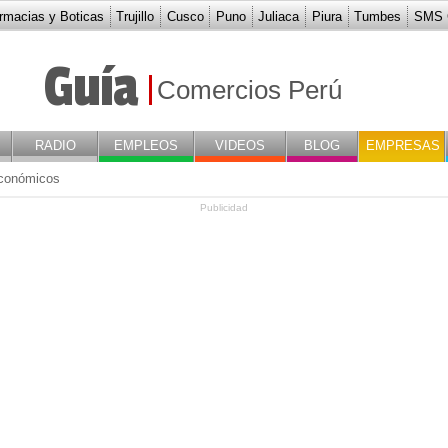
rmacias y Boticas
Trujillo
Cusco
Puno
Juliaca
Piura
Tumbes
SMS G
ICIOS M & M
Guía
Comercios Perú
RADIO
EMPLEOS
VIDEOS
BLOG
EMPRESAS
conómicos
Publicidad