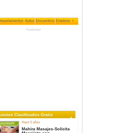
Departamentos
Autos
Encuentros
Empleos
+
Publicidad
ncios Clasificados Gratis
Hace 5 años
Mahira Masajes-Solicita