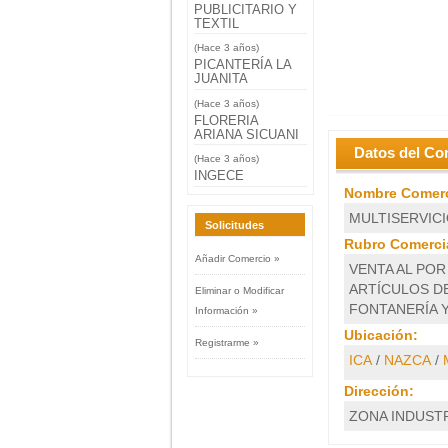
PUBLICITARIO Y
TEXTIL
(Hace 3 años)
PICANTERÍA LA
JUANITA
(Hace 3 años)
FLORERIA
ARIANA SICUANI
Datos del Co
(Hace 3 años)
INGECE
Nombre Comerc
MULTISERVICI
Solicitudes
Rubro Comercia
Añadir Comercio »
VENTA AL PO
ARTÍCULOS DE
Eliminar o Modificar
FONTANERÍA 
Información »
Ubicación:
Registrarme »
ICA
/
NAZCA
/
Dirección:
ZONA INDUSTR