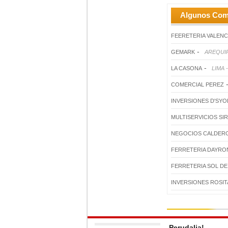
Algunos Com
FEERETERIA VALEN
-
GEMARK
AREQUIP
-
LA CASONA
LIMA 
COMERCIAL PEREZ
INVERSIONES D'SYO
MULTISERVICIOS SIR
NEGOCIOS CALDER
FERRETERIA DAYRO
FERRETERIA SOL D
INVERSIONES ROSIT
Perudalia!