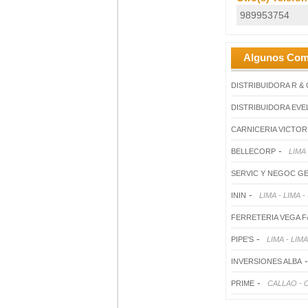
989953754
Algunos Com
DISTRIBUIDORA R & 
DISTRIBUIDORA EVE
CARNICERIA VICTOR
-
BELLECORP
LIMA
SERVIC Y NEGOC G
-
ININ
LIMA - LIMA
FERRETERIA VEGA F
-
PIPE'S
LIMA - LI
INVERSIONES ALBA
-
PRIME
CALLAO - 