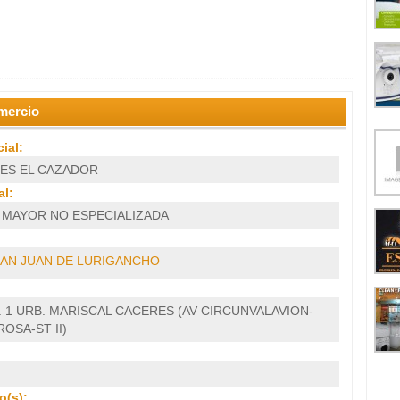
mercio
ial:
ES EL CAZADOR
l:
 MAYOR NO ESPECIALIZADA
AN JUAN DE LURIGANCHO
. 1 URB. MARISCAL CACERES (AV CIRCUNVALAVION-
OSA-ST II)
o(s):