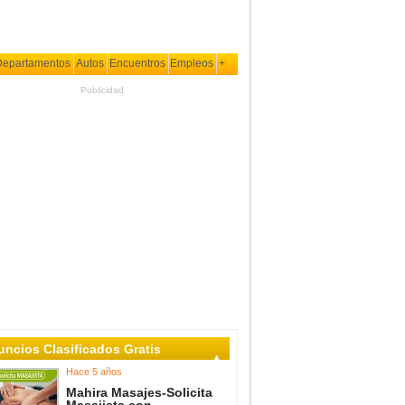
Departamentos
Autos
Encuentros
Empleos
+
Publicidad
ncios Clasificados Gratis
Hace 5 años
Mahira Masajes-Solicita