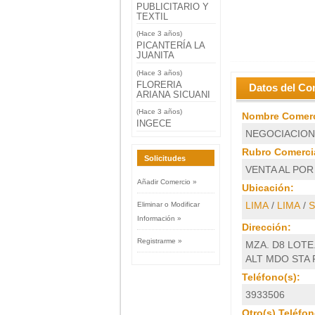
PUBLICITARIO Y
TEXTIL
(Hace 3 años)
PICANTERÍA LA
JUANITA
(Hace 3 años)
FLORERIA
Datos del Co
ARIANA SICUANI
(Hace 3 años)
Nombre Comerc
INGECE
NEGOCIACION
Rubro Comercia
Solicitudes
VENTA AL POR
Añadir Comercio »
Ubicación:
LIMA
/
LIMA
/
S
Eliminar o Modificar
Información »
Dirección:
Registrarme »
MZA. D8 LOTE
ALT MDO STA R
Teléfono(s):
3933506
Otro(s) Teléfon