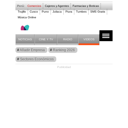
Perú:
Comercios
Cajeros y Agentes
Farmacias y Boticas
Trujillo
Cusco
Puno
Juliaca
Piura
Tumbes
SMS Gratis
Música Online
- Q - CHIS
NOTICIAS
CINE Y TV
RADIO
VIDEOS
Guía
Añadir Empresa
Ranking 2026
Comercios Perú
Sectores Económicos
Publicidad