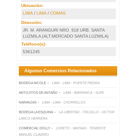
Ubicación:
LIMA
/
LIMA
/
COMAS
Dirección:
JR. M. ARANGURI NRO. 918 URB. SANTA
LUZMILA (ALT.MERCADO SANTA LUZMILA)
Teléfono(s):
5361245
Algunos Comercios Relacionados
-
BODEGA NICOLE
LIMA - LIMA - PUENTE PIEDRA
-
ANTOJITOS DE ANTAÑO
LIMA - BARRANCA - SUPE
-
NARANJAS
LIMA - LIMA - CHORRILLOS
-
BODEGA LA ESQUINA
LA LIBERTAD - TRUJILLO - VICTOR
LARCO HERRERA
-
COMERCIAL DOLLY
LORETO - MAYNAS - TENIENTE
MANUEL CLAVERO