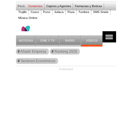
Perú:
Comercios
Cajeros y Agentes
Farmacias y Boticas
Trujillo
Cusco
Puno
Juliaca
Piura
Tumbes
SMS Gratis
Música Online
- Q Y N SERVICIOS
NOTICIAS
CINE Y TV
RADIO
VIDEOS
Guía
Añadir Empresa
Ranking 2026
Comercios Perú
Sectores Económicos
Publicidad