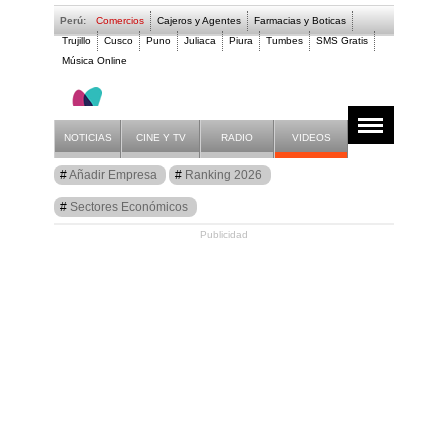
Perú:
Comercios
Cajeros y Agentes
Farmacias y Boticas
Trujillo
Cusco
Puno
Juliaca
Piura
Tumbes
SMS Gratis
Música Online
- SOLO PARA ELLAS
NOTICIAS
CINE Y TV
RADIO
VIDEOS
Guía
Añadir Empresa
Ranking 2026
Comercios Perú
Sectores Económicos
Publicidad