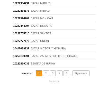
10222934431
BAZAR MARILYN
10222464175
BAZAR MIRIAM
10222524704
BAZAR MONICA II
10222444204
BAZAR ROSARIO
10222705610
BAZAR SANTOS
10222777173
BAZAR UNION
10405029231
BAZAR VICTOR Y XIOMARA
10253150691
BAZAR ZAPAT SR DE TORRECHAYOC
10222819038
BEATITA DE HUMAY
«Anterior
1
2
3
4
5
...
Siguiente »
Publicidad