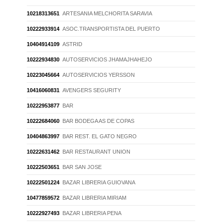
10218313651
ARTESANIA MELCHORITA SARAVIA
10222933914
ASOC.TRANSPORTISTA DEL PUERTO
10404914109
ASTRID
10222934830
AUTOSERVICIOS JHAMAJHAHEJO
10223045664
AUTOSERVICIOS YERSSON
10416060831
AVENGERS SEGURITY
10222953877
BAR
10222684060
BAR BODEGA AS DE COPAS
10404863997
BAR REST. EL GATO NEGRO
10222631462
BAR RESTAURANT UNION
10222503651
BAR SAN JOSE
10222501224
BAZAR LIBRERIA GUIOVANA
10477859572
BAZAR LIBRERIA MIRIAM
10222927493
BAZAR LIBRERIA PENA