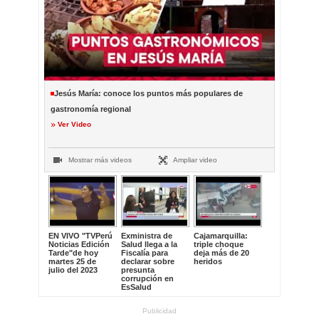
Jesús María: conoce los puntos más populares de
gastronomía regional
Ver Video
Mostrar más videos
Ampliar video
EN VIVO "TVPerú
Exministra de
Cajamarquilla:
Noticias Edición
Salud llega a la
triple choque
Tarde"de hoy
Fiscalía para
deja más de 20
martes 25 de
declarar sobre
heridos
julio del 2023
presunta
corrupción en
EsSalud
Publicidad