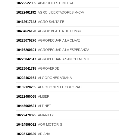
10222522965
ABARROTES CINTHYA
10222461192
AGRO LIBERTADORES M-C-V
10412617148
AGRO SANTA FE
10404626120
AGROP BEATITA DE HUMAY
10223075270
AGROPECUARIA LA CLAVE
10416260601
AGROPECUARIA LA ESPERANZA
10223042517
AGROPECUARIA SAN CLEMENTE
10223041715
AGROVERDE
10222462164
ALGODONES ARIANA
10102120235
ALGODONES EL COLORAO
10222480065
ALIBER
10445969821
ALTINET
10222470825
AMARILLY
10424899092
AQR MOTOR´S
10223130629
ARIANA