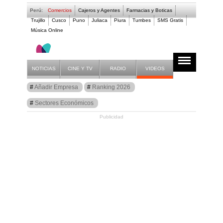
Perú:
Comercios
Cajeros y Agentes
Farmacias y Boticas
Trujillo
Cusco
Puno
Juliaca
Piura
Tumbes
SMS Gratis
Música Online
Comercios en Ica - P
NOTICIAS
CINE Y TV
RADIO
VIDEOS
Guía
Añadir Empresa
Ranking 2026
San Clemente
Sectores Económicos
Publicidad