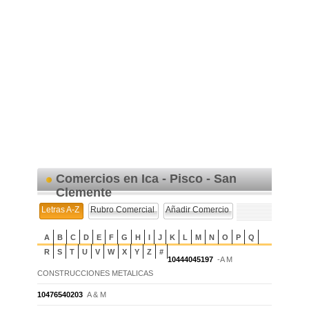
Comercios en Ica - Pisco - San
Clemente
Letras A-Z
Rubro Comercial
Añadir Comercio
A
B
C
D
E
F
G
H
I
J
K
L
M
N
O
P
Q
R
S
T
U
V
W
X
Y
Z
#
10444045197
-A M
CONSTRUCCIONES METALICAS
10476540203
A & M