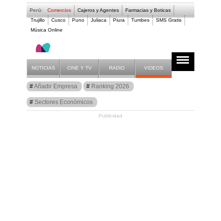
Perú:
Comercios
Cajeros y Agentes
Farmacias y Boticas
Trujillo
Cusco
Puno
Juliaca
Piura
Tumbes
SMS Gratis
Música Online
Comercios en Lima - 
NOTICIAS
CINE Y TV
RADIO
VIDEOS
Guía
Añadir Empresa
Ranking 2026
Surquillo
Sectores Económicos
Publicidad