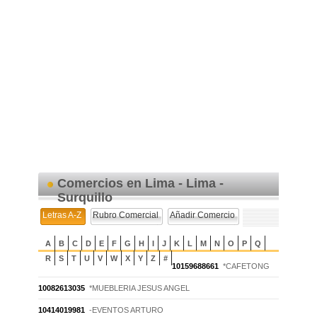
Comercios en Lima - Lima -
Surquillo
Letras A-Z
Rubro Comercial
Añadir Comercio
A
B
C
D
E
F
G
H
I
J
K
L
M
N
O
P
Q
R
S
T
U
V
W
X
Y
Z
#
10159688661
*CAFETONG
10082613035
*MUEBLERIA JESUS ANGEL
10414019981
-EVENTOS ARTURO