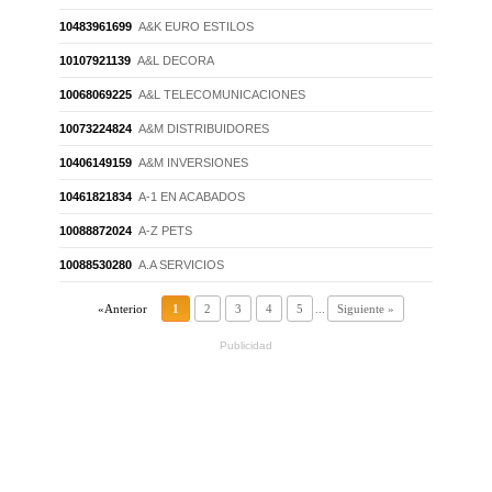
10483961699
A&K EURO ESTILOS
10107921139
A&L DECORA
10068069225
A&L TELECOMUNICACIONES
10073224824
A&M DISTRIBUIDORES
10406149159
A&M INVERSIONES
10461821834
A-1 EN ACABADOS
10088872024
A-Z PETS
10088530280
A.A SERVICIOS
«Anterior
1
2
3
4
5
...
Siguiente »
Publicidad