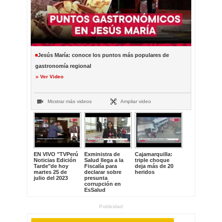
Jesús María: conoce los puntos más populares de
gastronomía regional
Ver Video
Mostrar más videos
Ampliar video
EN VIVO "TVPerú
Exministra de
Cajamarquilla:
Noticias Edición
Salud llega a la
triple choque
Tarde"de hoy
Fiscalía para
deja más de 20
martes 25 de
declarar sobre
heridos
julio del 2023
presunta
corrupción en
EsSalud
Publicidad