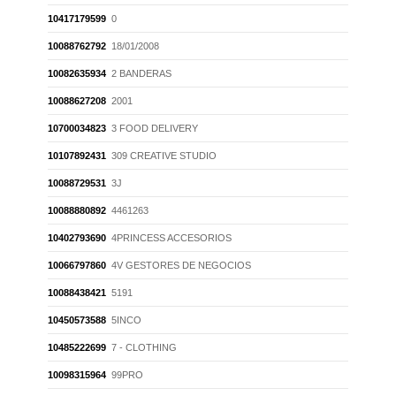
10417179599
0
10088762792
18/01/2008
10082635934
2 BANDERAS
10088627208
2001
10700034823
3 FOOD DELIVERY
10107892431
309 CREATIVE STUDIO
10088729531
3J
10088880892
4461263
10402793690
4PRINCESS ACCESORIOS
10066797860
4V GESTORES DE NEGOCIOS
10088438421
5191
10450573588
5INCO
10485222699
7 - CLOTHING
10098315964
99PRO