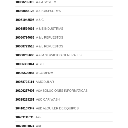
10088255319
A & A SYSTEM
10088848123
A & B ASESORES
10081048598
A & C
10088594636
A & E INDUSTRIAS
10080794083
A & L REPUESTOS
10088729515
A & L REPUESTOS
10088265608
A & M SERVICIOS GENERALES
10066332841
A B C
10436526984
A COMER!!!
10088724114
A MODULAR
10106257405
A&A SOLUCIONES INFORMATICAS
10328229281
A&C CAR WASH
10410107347
A&D ALQUILER DE EQUIPOS
10433111031
A&F
10468091874
A&G