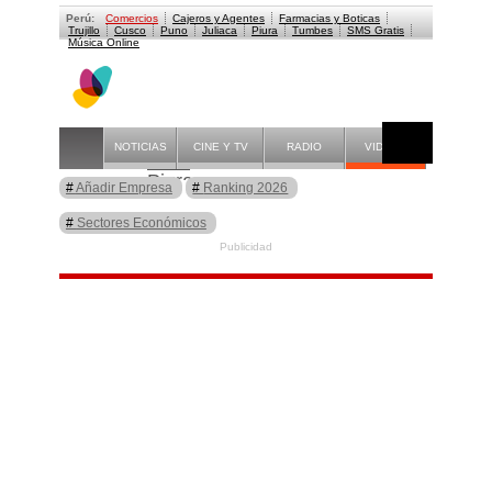
Perú:
Comercios
Cajeros y Agentes
Farmacias y Boticas
Trujillo
Cusco
Puno
Juliaca
Piura
Tumbes
SMS Gratis
Música Online
Comercios en Piura
NOTICIAS
CINE Y TV
RADIO
VIDEOS
Guía
Piura
Añadir Empresa
Ranking 2026
Sectores Económicos
Publicidad