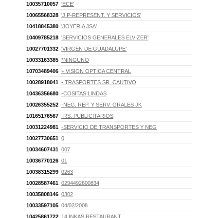
10035710057
'ECE'
10065568328
'J.P-REPRESENT. Y SERVICIOS'
10418845380
'JOYERIA JSA'
10409785218
'SERVICIOS GENERALES ELVIZER'
10027701332
'VIRGEN DE GUADALUPE'
10033163385
*NINGUNO
10703489406
+ VISION OPTICA CENTRAL
10028918041
- TRASPORTES SR. CAUTIVO
10436356680
-COSITAS LINDAS
10026355252
-NEG. REP. Y SERV. GRALES JK
10165176567
-RS. PUBLICITARIOS
10031224981
-SERVICIO DE TRANSPORTES Y NEG
10027730651
0
10034607431
007
10036770126
01
10038315299
0263
10028587461
0294492600834
10035808146
0302
10033597105
04/02/2008
10425861722
14 INKAS RESTAURANT