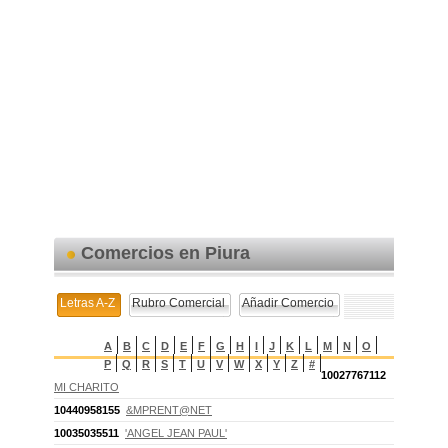
Comercios en Piura
Letras A-Z
Rubro Comercial
Añadir Comercio
A
B
C
D
E
F
G
H
I
J
K
L
M
N
O
P
Q
R
S
T
U
V
W
X
Y
Z
#
10027767112
MI CHARITO
10440958155
&MPRENT@NET
10035035511
'ANGEL JEAN PAUL'