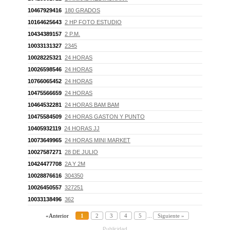
10467929416
180 GRADOS
10164625643
2 HP FOTO ESTUDIO
10434389157
2 P.M.
10033131327
2345
10028225321
24 HORAS
10026598546
24 HORAS
10766065452
24 HORAS
10475566659
24 HORAS
10464532281
24 HORAS BAM BAM
10475584509
24 HORAS GASTON Y PUNTO
10405932119
24 HORAS JJ
10073649965
24 HORAS MINI MARKET
10027587271
28 DE JULIO
10424477708
2A Y 2M
10028876616
304350
10026450557
327251
10033138496
362
«Anterior
1
2
3
4
5
...
Siguiente »
Publicidad