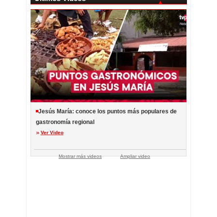
Jesús María: conoce los puntos más populares de
gastronomía regional
Ver Video
Mostrar más videos
Ampliar video
EN VI
Notic
Tarde