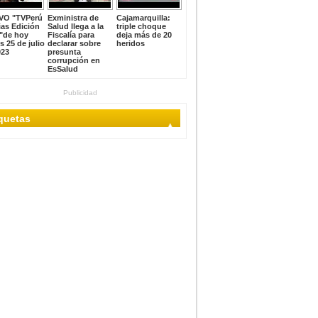
VO "TVPerú
Exministra de
Cajamarquilla:
ias Edición
Salud llega a la
triple choque
"de hoy
Fiscalía para
deja más de 20
s 25 de julio
declarar sobre
heridos
023
presunta
corrupción en
EsSalud
Publicidad
iquetas