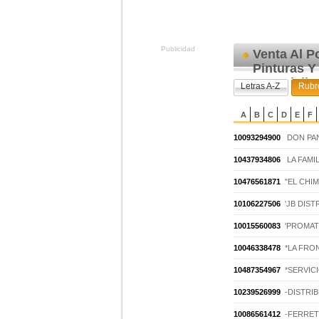
Publicidad
Venta Al P
Pinturas Y
Especializ
Letras A-Z
Rubr
A
B
C
D
E
F
10093294900
DON PA
10437934806
LA FAMIL
10476561871
"EL CHI
10106227506
'JB DIST
10015560083
'PROMAT
10046338478
*LA FRO
10487354967
*SERVIC
10239526999
-DISTRI
10086561412
-FERRET