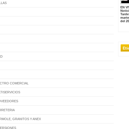
LLAS
EN VI
Notic
Tarde
marte
del 2
Et
ED
LECTRO COMERCIAL
LTISERVICIOS
ROVEEDORES
ERRETERIA
ARMOLE, GRANITOS Y ANEX
NVERSIONES