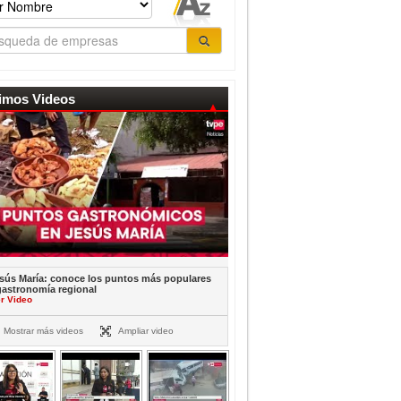
timos Videos
sús María: conoce los puntos más populares
gastronomía regional
r Video
Mostrar más videos
Ampliar video