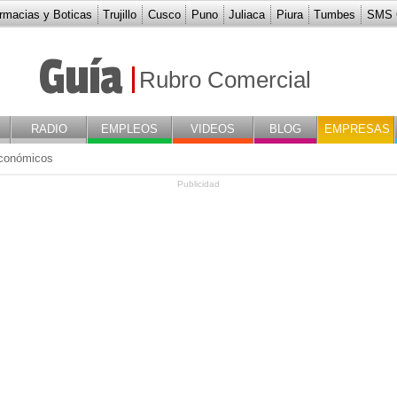
rmacias y Boticas
Trujillo
Cusco
Puno
Juliaca
Piura
Tumbes
SMS G
Menor De ArtÍculos De F
Guía
Rubro Comercial
RADIO
EMPLEOS
VIDEOS
BLOG
EMPRESAS
conómicos
Publicidad