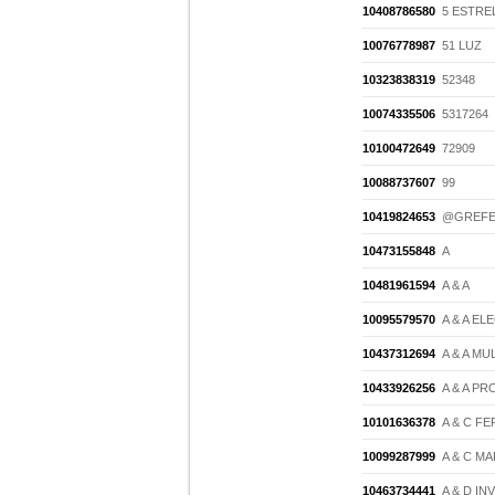
10408786580
5 ESTRE
10076778987
51 LUZ
10323838319
52348
10074335506
5317264
10100472649
72909
10088737607
99
10419824653
@GREF
10473155848
A
10481961594
A & A
10095579570
A & A E
10437312694
A & A MU
10433926256
A & A P
10101636378
A & C F
10099287999
A & C M
10463734441
A & D I