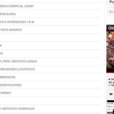
ERIA COMERCIAL JOAMY
ERIA ELERA
IOS E INVERSIONES J.R.M
Úl
STROS MARINOS
08
AS
YL-PERU SERVICIOS GRALE
TRIBUIDORES LOGISTICOS
DIMENSIONS
Je
de 
RESENTACIONES
Ve
COMPANY
 Y SERVICIOS GENERALES