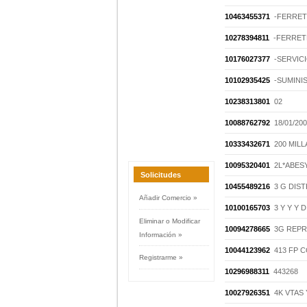
10463455371
-FERRET
10278394811
-FERRET
10176027377
-SERVIC
10102935425
-SUMINI
10238313801
02
10088762792
18/01/20
10333432671
200 MILL
10095320401
2L*ABES
Solicitudes
10455489216
3 G DIS
Añadir Comercio »
10100165703
3 Y Y Y 
Eliminar o Modificar
10094278665
3G REP
Información »
10044123962
413 FP 
Registrarme »
10296988311
443268
10027926351
4K VTAS