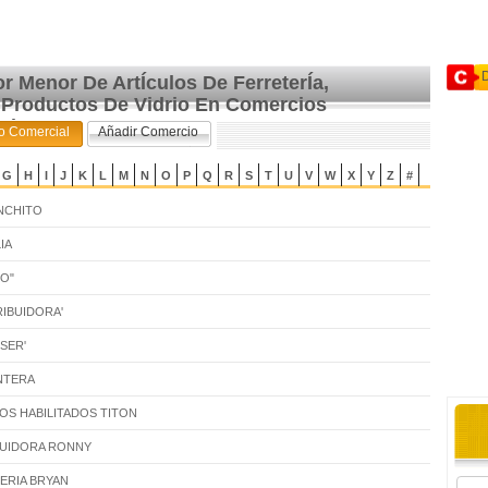
or Menor De ArtÍculos De FerreterÍa,
 Productos De Vidrio En Comercios
ados
o Comercial
Añadir Comercio
G
H
I
J
K
L
M
N
O
P
Q
R
S
T
U
V
W
X
Y
Z
#
NCHITO
IA
MO"
RIBUIDORA'
SER'
NTERA
IOS HABILITADOS TITON
BUIDORA RONNY
ERIA BRYAN