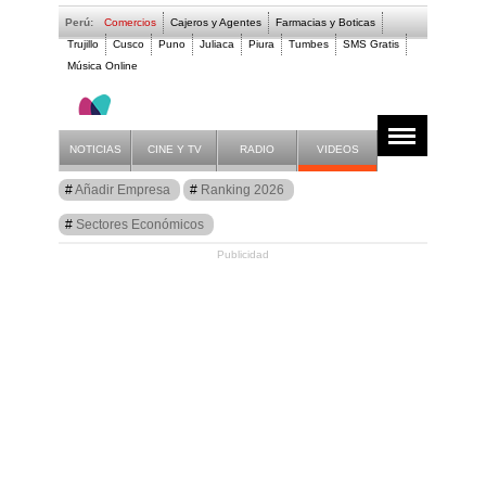
Perú:
Comercios
Cajeros y Agentes
Farmacias y Boticas
Trujillo
Cusco
Puno
Juliaca
Piura
Tumbes
SMS Gratis
Música Online
NOTICIAS
CINE Y TV
RADIO
VIDEOS
Guía
Añadir Empresa
Ranking 2026
Farmacias
Sectores Económicos
Publicidad