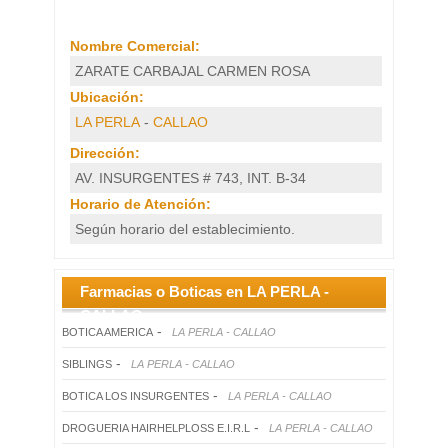
Establecimiento
Nombre Comercial:
ZARATE CARBAJAL CARMEN ROSA
Ubicación:
LA PERLA
-
CALLAO
Dirección:
AV. INSURGENTES # 743, INT. B-34
Horario de Atención:
Según horario del establecimiento.
Farmacias o Boticas en LA PERLA -
CALLAO
-
BOTICA AMERICA
LA PERLA - CALLAO
-
SIBLINGS
LA PERLA - CALLAO
-
BOTICA LOS INSURGENTES
LA PERLA - CALLAO
-
DROGUERIA HAIRHELPLOSS E.I.R.L
LA PERLA - CALLAO