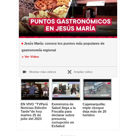
Jesús María: conoce los puntos más populares de
gastronomía regional
Ver Video
Mostrar más videos
Ampliar video
EN VIVO "TVPerú
Exministra de
Cajamarquilla:
Noticias Edición
Salud llega a la
triple choque
Tarde"de hoy
Fiscalía para
deja más de 20
martes 25 de
declarar sobre
heridos
julio del 2023
presunta
corrupción en
EsSalud