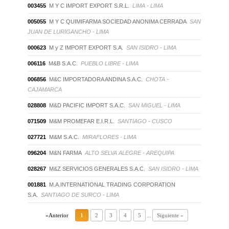
003455
M Y C IMPORT EXPORT S.R.L.
LIMA - LIMA
005055
M Y C QUIMIFARMA SOCIEDAD ANONIMA CERRADA
SAN
JUAN DE LURIGANCHO - LIMA
000623
M y Z IMPORT EXPORT S.A.
SAN ISIDRO - LIMA
006116
M&B S.A.C.
PUEBLO LIBRE - LIMA
006856
M&C IMPORTADORA ANDINA S.A.C.
CHOTA -
CAJAMARCA
028808
M&D PACIFIC IMPORT S.A.C.
SAN MIGUEL - LIMA
071509
M&M PROMEFAR E.I.R.L.
SANTIAGO - CUSCO
027721
M&M S.A.C.
MIRAFLORES - LIMA
096204
M&N FARMA
ALTO SELVA ALEGRE - AREQUIPA
028267
M&Z SERVICIOS GENERALES S.A.C.
SAN ISIDRO - LIMA
001881
M.A.INTERNATIONAL TRADING CORPORATION
S.A.
SANTIAGO DE SURCO - LIMA
«Anterior
1
2
3
4
5
...
Siguiente »