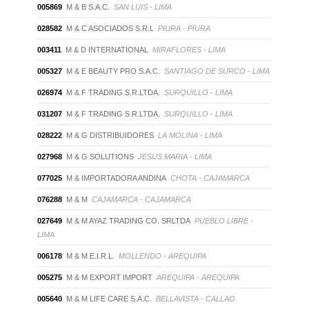
005869
M & B S.A.C.
SAN LUIS - LIMA
028582
M & C ASOCIADOS S.R.L
PIURA - PIURA
003411
M & D INTERNATIONAL
MIRAFLORES - LIMA
005327
M & E BEAUTY PRO S.A.C.
SANTIAGO DE SURCO - LIMA
026974
M & F TRADING S.R.LTDA.
SURQUILLO - LIMA
031207
M & F TRADING S.R.LTDA.
SURQUILLO - LIMA
028222
M & G DISTRIBUIDORES
LA MOLINA - LIMA
027968
M & G SOLUTIONS
JESUS MARIA - LIMA
077025
M & IMPORTADORA ANDINA
CHOTA - CAJAMARCA
076288
M & M
CAJAMARCA - CAJAMARCA
027649
M & M AYAZ TRADING CO. SRLTDA
PUEBLO LIBRE -
LIMA
006178
M & M E.I.R.L.
MOLLENDO - AREQUIPA
005275
M & M EXPORT IMPORT
AREQUIPA - AREQUIPA
005640
M & M LIFE CARE S.A.C.
BELLAVISTA - CALLAO