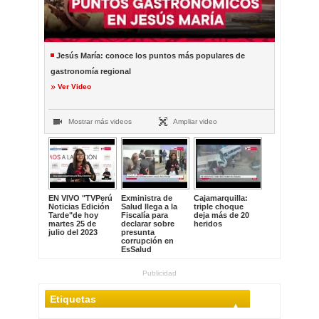
Jesús María: conoce los puntos más populares de
gastronomía regional
Ver Video
Mostrar más videos
Ampliar video
EN VIVO "TVPerú
Exministra de
Cajamarquilla:
Noticias Edición
Salud llega a la
triple choque
Tarde"de hoy
Fiscalía para
deja más de 20
martes 25 de
declarar sobre
heridos
julio del 2023
presunta
corrupción en
EsSalud
Publicidad
Etiquetas