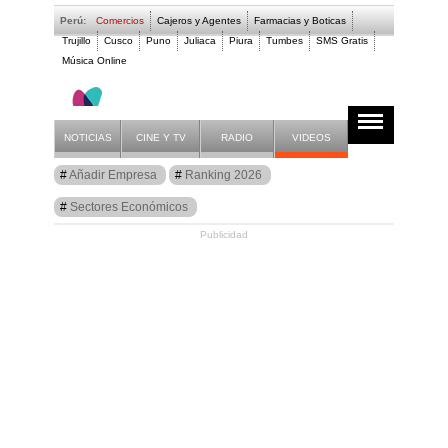
Perú:
Comercios
Cajeros y Agentes
Farmacias y Boticas
Trujillo
Cusco
Puno
Juliaca
Piura
Tumbes
SMS Gratis
Música Online
Farmacias y Boticas 
NOTICIAS
CINE Y TV
RADIO
VIDEOS
Guía
Añadir Empresa
Ranking 2026
Letra M
Sectores Económicos
Publicidad