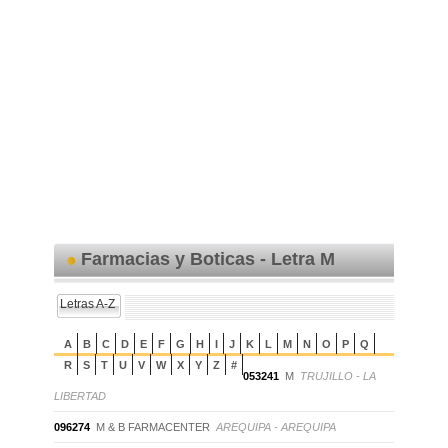
Farmacias y Boticas - Letra M
Letras A-Z
A
B
C
D
E
F
G
H
I
J
K
L
M
N
O
P
Q
R
S
T
U
V
W
X
Y
Z
#
053241
M
TRUJILLO - LA
LIBERTAD
096274
M & B FARMACENTER
AREQUIPA - AREQUIPA