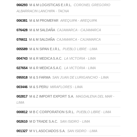
066293
M & M LOGISTICAS E.I.R.L.
CORONEL GREGORIO
ALBARRACIN LANCHIPA - TACNA
006381
M & M PROMEFAR
AREQUIPA - AREQUIPA
076428
M & M SALDAÑA
CAJAMARCA - CAJAMARCA
076611
M & M SALDAÑA
CAJAMARCA - CAJAMARCA
005589
M & N SIPAN E.I.R.L.
PUEBLO LIBRE - LIMA
004743
M & R MEDICA S.A.C.
LA VICTORIA - LIMA
027654
M & R MEDICA S.A.C.
LA VICTORIA - LIMA
095918
M & S FARMA
SAN JUAN DE LURIGANCHO - LIMA
003446
M & S PERU
MIRAFLORES - LIMA
002817
M & Z IMPORT EXPORT S.A.
MAGDALENA DEL MAR -
LIMA
000812
M B C CORPORATION S.R.L.
PUEBLO LIBRE - LIMA
002610
M D TRADE S.A.C.
SAN ISIDRO - LIMA
001327
M V L ASOCIADOS S.A.
SAN ISIDRO - LIMA