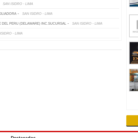
-
SAN ISIDRO - LIMA
-
XILIADORA
SAN ISIDRO - LIMA
-
 DEL PERU (DELAWARE) INC.SUCURSAL
SAN ISIDRO - LIMA
ISIDRO - LIMA
Destacados