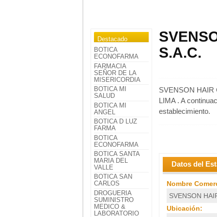
SVENSO
Destacado
S.A.C.
BOTICA
ECONOFARMA
FARMACIA
SEÑOR DE LA
MISERICORDIA
BOTICA MI
SVENSON HAIR CE
SALUD
LIMA . A continuac
BOTICA MI
establecimiento.
ANGEL
BOTICA D LUZ
FARMA
BOTICA
ECONOFARMA
BOTICA SANTA
MARIA DEL
Datos del Es
VALLE
BOTICA SAN
Nombre Comerc
CARLOS
DROGUERIA
SVENSON HAIR
SUMINISTRO
MEDICO &
Ubicación:
LABORATORIO