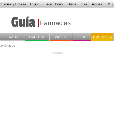
rmacias y Boticas
Trujillo
Cusco
Puno
Juliaca
Piura
Tumbes
SMS G
Guía
Farmacias
RADIO
EMPLEOS
VIDEOS
BLOG
EMPRESAS
conómicos
Publicidad