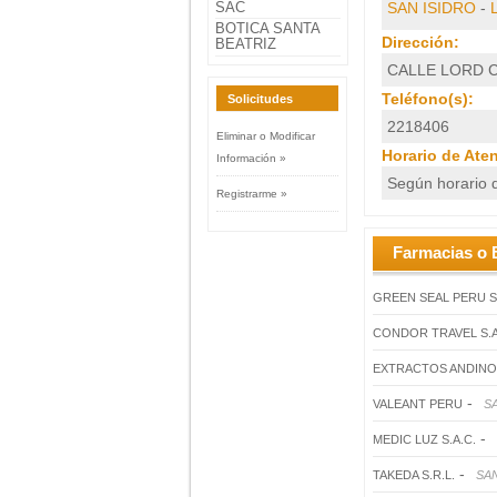
SAC
SAN ISIDRO
-
BOTICA SANTA
Dirección:
BEATRIZ
CALLE LORD C
Teléfono(s):
Solicitudes
2218406
Eliminar o Modificar
Horario de Ate
Información »
Según horario d
Registrarme »
Farmacias o 
GREEN SEAL PERU S
CONDOR TRAVEL S.A
EXTRACTOS ANDINO
-
VALEANT PERU
SA
-
MEDIC LUZ S.A.C.
-
TAKEDA S.R.L.
SAN