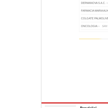
DERMANOVA S.A.C.
FARMACIA MARIA AU
COLGATE PALMOLIVE
-
ONCOLOGIA
SAN 
Perudalia!