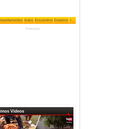
Departamentos
Autos
Encuentros
Empleos
+
Publicidad
timos Videos