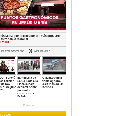
sús María: conoce los puntos más populares
gastronomía regional
r Video
Mostrar más videos
Ampliar video
VO "TVPerú
Exministra de
Cajamarquilla:
ias Edición
Salud llega a la
triple choque
"de hoy
Fiscalía para
deja más de 20
s 25 de julio
declarar sobre
heridos
023
presunta
corrupción en
EsSalud
Publicidad
iquetas