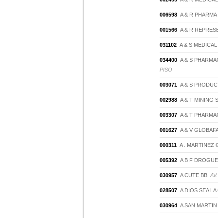
006598
A & R PHARMA
001566
A & R REPRESE
031102
A & S MEDICAL 
034400
A & S PHARMA
PISO
003071
A & S PRODUC
002988
A & T MINING 
003307
A & T PHARMA
001627
A & V GLOBAFA
000311
A . MARTINEZ 
005392
A B F DROGUER
030957
A CUTE BB
AV
028507
A DIOS SEA LA
030964
A SAN MARTIN