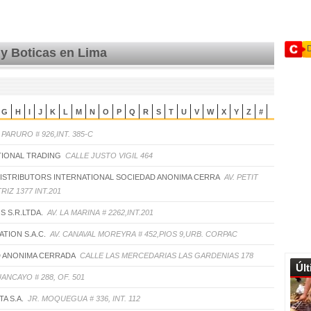
y Boticas en Lima
G
H
I
J
K
L
M
N
O
P
Q
R
S
T
U
V
W
X
Y
Z
#
 PARURO # 926,INT. 385-C
TIONAL TRADING
CALLE JUSTO VIGIL 464
DISTRIBUTORS INTERNATIONAL SOCIEDAD ANONIMA CERRA
AV. PETIT
IZ 1377 INT.201
OS S.R.LTDA.
AV. LA MARINA # 2262,INT.201
TION S.A.C.
AV. CANAVAL MOREYRA # 452,PIOS 9,URB. CORPAC
D ANONIMA CERRADA
CALLE LAS MERCEDARIAS LAS GARDENIAS 178
Úl
UANCAYO # 288, OF. 501
TA S.A.
JR. MOQUEGUA # 336, INT. 112