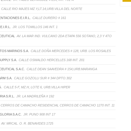
CALLE RIO MAJES MZ.Y,LT.14,URB.VILLA DEL NORTE
NTACIONES E.I.R.L.
CALLE DURERO # 161
E.I.R.L.
JR. LOS TOMILLOS 146 INT. 1
CEUTICAL
AV. LA MAR IND. VULCANO 2DA ETAPA 556 SOTANO, 2,3 Y 4TO
TOS MARINOS S.A.
CALLE DOÑA MERCEDES # 128, URB. LOS ROSALES
SUPPLY S.A.
CALLE OSWALDO HERCELLES 168 INT. 201
CEUTICAL S.A.C.
CALLE DEAN SAAVEDRA # 154,URB.MARANGA
RM S.A.
CALLE GOZOLLI SUR # 344 DPTO.302
G.
CALLE 5-F, MZ.H, LOTE 6, URB.VILLA HIPER
IA S.R.L.
JR. LA MADRILEÑA # 192
. CERROS DE CAMACHO RESIDENCIAL CERROS DE CAMACHO 1270 INT. 11
 GLORIA S.A.C.
JR. PUNO 908 INT 17
AV. MRCAL. O. R. BENAVIDES 1725