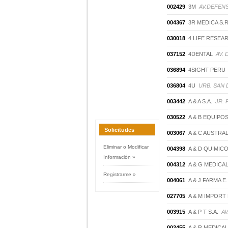
002429
3M
AV.DEFEN
004367
3R MEDICA S.R
030018
4 LIFE RESEAR
037152
4DENTAL
AV.
036894
4SIGHT PERU
036804
4U
URB. SAN D
003442
A & A S.A.
JR. 
030522
A & B EQUIPO
Solicitudes
003067
A & C AUSTRAL
Eliminar o Modificar
004398
A & D QUIMICO
Información »
004312
A & G MEDICAL 
Registrarme »
004061
A & J FARMA E.I
027705
A & M IMPORT E
003915
A & P T S.A.
AV
002455
A & R MEDICAL 