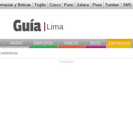
rmacias y Boticas
Trujillo
Cusco
Puno
Juliaca
Piura
Tumbes
SMS G
Boticas en Lima
Guía
Lima
RADIO
EMPLEOS
VIDEOS
BLOG
EMPRESAS
conómicos
Publicidad