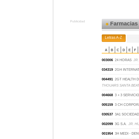
Publicidad
Farmacias 
Letras A-Z
A
B
C
D
E
F
003006
24 HORAS
JR.
034319
2GH INTERNA
004491
2GT HEALTH 
THOUARS SANTA BEATR
004668
3 + 3 SERVICI
005159
3 CH CORPORA
030537
3A1 SOCIEDA
002099
3G S.A.
JR. H
001954
3H MEDI - DEN