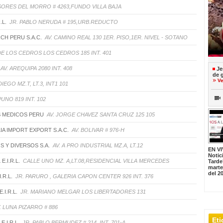
SORES DEL MORRO # 4263,FUNDO VILLA BAJA
.L.
JR. PABLO NERUDA # 195,URB.REDUCTO
CH PERU S.A.C.
AV. CAMINO REAL 130 1ER. PISO,1ER. NIVEL - SOTANO
 DE LOS CEDROS LOS CEDROS 185 INT. 401
AV. AREQUIPA 2080 INT. 408
Je
de 
Ve
IEGO MZ.T, LT.3, INT1 101
PUNO 819 INT. 102
S MEDICOS PERU
AV. JORGE CHAVEZ SANTA CRUZ 125 105
IA IMPORT EXPORT S.A.C.
AV. BOLIVAR # 976-H
S Y DIVERSOS S.A.
AV. A PRO INDUSTRIAL MZ.A, LT.12
EN VI
Notic
E.I.R.L.
CALLE UNO MZ. A,LT.08,RESIDENCIAL VILLA MERCEDES
Tarde
marte
del 2
.R.L.
JR. PARURO , GALERIA CAPON CENTER 926 INT. 376
.I.R.L.
JR. MARIANO MELGAR LOS LIBERTADORES 131
. LUNA PIZARRO # 886
Et
E.I.R.L.
JR. PABLO BERMUDEZ # 214, INT. 701-A