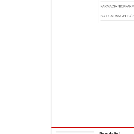
FARMACIA NICKFAR
BOTICA DANGELLO´S
Perudalia!