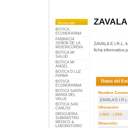
ZAVALA E
Destacado
BOTICA
ECONOFARMA
FARMACIA
SEÑOR DE LA
ZAVALA E.I.R.L. lo
MISERICORDIA
ficha informativa 
BOTICA MI
SALUD
BOTICA MI
ANGEL
BOTICA D LUZ
FARMA
Datos del Es
BOTICA
ECONOFARMA
BOTICA SANTA
Nombre Comerc
MARIA DEL
VALLE
ZAVALA E.I.R.L
BOTICA SAN
Ubicación:
CARLOS
DROGUERIA
LIMA
-
LIMA
SUMINISTRO
MEDICO &
Dirección:
LABORATORIO