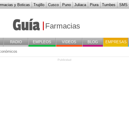
rmacias y Boticas
Trujillo
Cusco
Puno
Juliaca
Piura
Tumbes
SMS G
Guía
Farmacias
RADIO
EMPLEOS
VIDEOS
BLOG
EMPRESAS
conómicos
Publicidad