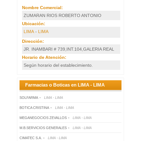
Establecimiento
Nombre Comercial:
ZUMARAN RIOS ROBERTO ANTONIO
Ubicación:
LIMA
-
LIMA
Dirección:
JR. INAMBARI # 739,INT.104,GALERIA REAL
Horario de Atención:
Según horario del establecimiento.
Farmacias o Boticas en LIMA - LIMA
-
SOLFARMA
LIMA - LIMA
-
BOTICA CRISTINA
LIMA - LIMA
-
MEGANEGOCIOS ZEVALLOS
LIMA - LIMA
-
M.B.SERVICIOS GENERALES
LIMA - LIMA
-
CIMATEC S.A.
LIMA - LIMA