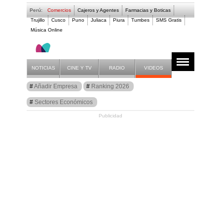
Perú:
Comercios
Cajeros y Agentes
Farmacias y Boticas
Trujillo
Cusco
Puno
Juliaca
Piura
Tumbes
SMS Gratis
Música Online
NOTICIAS
CINE Y TV
RADIO
VIDEOS
Guía
Añadir Empresa
Ranking 2026
Farmacias
Sectores Económicos
Publicidad