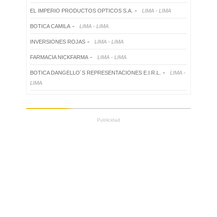
-
EL IMPERIO PRODUCTOS OPTICOS S.A.
LIMA - LIMA
-
BOTICA CAMILA
LIMA - LIMA
-
INVERSIONES ROJAS
LIMA - LIMA
-
FARMACIA NICKFARMA
LIMA - LIMA
-
BOTICA DANGELLO´S REPRESENTACIONES E.I.R.L.
LIMA -
LIMA
Publicidad