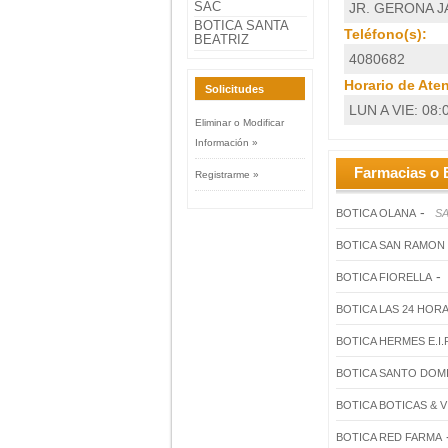
SAC
JR. GERONA JA
BOTICA SANTA
Teléfono(s):
BEATRIZ
4080682
Horario de Ate
Solicitudes
LUN A VIE: 08:
Eliminar o Modificar
Información »
Farmacias o 
Registrarme »
-
BOTICA OLANA
SA
BOTICA SAN RAMON
-
BOTICA FIORELLA
BOTICA LAS 24 HORA
BOTICA HERMES E.I.R
BOTICA SANTO DOM
BOTICA BOTICAS & V
BOTICA RED FARMA