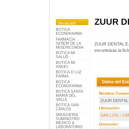
ZUUR DE
Destacado
BOTICA
ECONOFARMA
FARMACIA
SEÑOR DE LA
ZUUR DENTAL E.I.R
MISERICORDIA
encontráras la fic
BOTICA MI
SALUD
BOTICA MI
ANGEL
BOTICA D LUZ
FARMA
Datos del Es
BOTICA
ECONOFARMA
BOTICA SANTA
Nombre Comerc
MARIA DEL
VALLE
ZUUR DENTAL E
BOTICA SAN
Ubicación:
CARLOS
DROGUERIA
SAN LUIS
-
LI
SUMINISTRO
MEDICO &
Dirección:
LABORATORIO