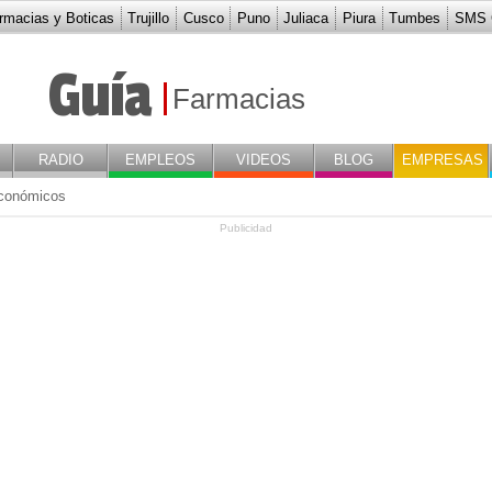
rmacias y Boticas
Trujillo
Cusco
Puno
Juliaca
Piura
Tumbes
SMS G
Guía
Farmacias
RADIO
EMPLEOS
VIDEOS
BLOG
EMPRESAS
conómicos
Publicidad