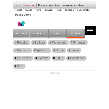
Perú:
Comercios
Cajeros y Agentes
Farmacias y Boticas
Trujillo
Cusco
Puno
Juliaca
Piura
Tumbes
SMS Gratis
Música Online
Hogar
Artículos
Hogar
NOTICIAS
CINE Y TV
RADIO
VIDEOS
Recetas
Belleza
Tecnología
Finanzas
Negocios
Apellidos
Hogar
Fiesta
Educación
Comida
Salud
Conciertos
Perú
Publicidad