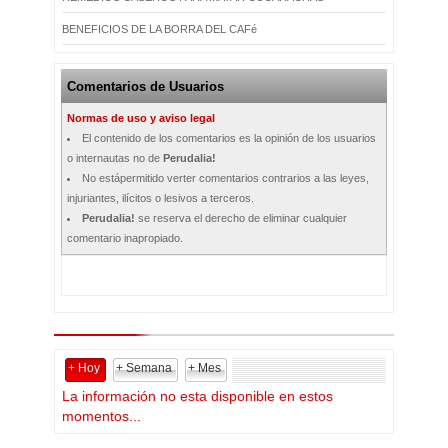
BENEFICIOS DE LA BORRA DEL CAFé
Comentarios de Usuarios
Normas de uso y aviso legal
El contenido de los comentarios es la opinión de los usuarios
o internautas no de
Perudalia!
No estápermitido verter comentarios contrarios a las leyes,
injuriantes, ilícitos o lesivos a terceros.
Perudalia!
se reserva el derecho de eliminar cualquier
comentario inapropiado.
+ Hoy
+ Semana
+ Mes
La información no esta disponible en estos
momentos...