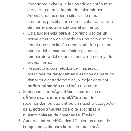
importante evitar que las bandejas estén muy
cerca o toquen la fuente de calor interior.
Además, estas deben situarse lo más
centradas posible para que el calor se reparta
de manera equilibrada por el alimento.
Otra sugerencia para el correcto uso de un
horno eléctrico es situarlo en una sala que no
tenga una ventilación demasiado fría para no
abusar del consumo eléctrico, pues la
temperatura del exterior puede influir en la del
propio horno.
Respecto a los métodos de
limpieza
,
prescinde de detergentes y estropajos para no
dañar tu electrodoméstico, y mejor opta por
paños húmedos
con limón o vinagre.
Si deseas leer mÃ¡s artÃ­culos parecidos a
cÃ³mo usar un horno elÃ©ctrico
, te
recomendamos que entres en nuestra categorÃ­a
de
ElectrodomÃ©sticos
o te suscribas a
nuestro boletÃ­n de novedades. Enviar
Apaga el horno elÃ©ctrico 10 minutos antes del
tiempo indicado para la receta, pues asÃ­