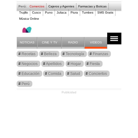
Perú:
Comercios
Cajeros y Agentes
Farmacias y Boticas
Trujillo
Cusco
Puno
Juliaca
Piura
Tumbes
SMS Gratis
Música Online
Artículos
Hogar
NOTICIAS
CINE Y TV
RADIO
VIDEOS
Recetas
Belleza
Tecnología
Finanzas
Negocios
Apellidos
Hogar
Fiesta
Educación
Comida
Salud
Conciertos
Perú
Publicidad