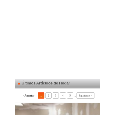
Últimos Artículos de Hogar
«Anterior
1
2
3
4
5
...
Siguiente »