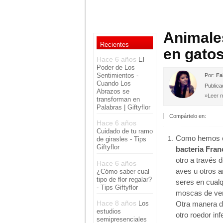
Animales
Recientes
en gato
Hace 6 años
El
Poder de Los
Sentimientos -
Por:
Fa
Cuando Los
Publica
Abrazos se
»Leer m
transforman en
Palabras | Giftyflor
Compártelo en:
Hace 6 años
Cuidado de tu ramo
Como hemos 
de girasles - Tips
Giftyflor
bacteria Franc
otro a través 
Hace 6 años
aves u otros a
¿Cómo saber cual
tipo de flor regalar?
seres en cualq
- Tips Giftyflor
moscas de vena
Hace 8 años
Otra manera d
Los
estudios
otro roedor inf
semipresenciales