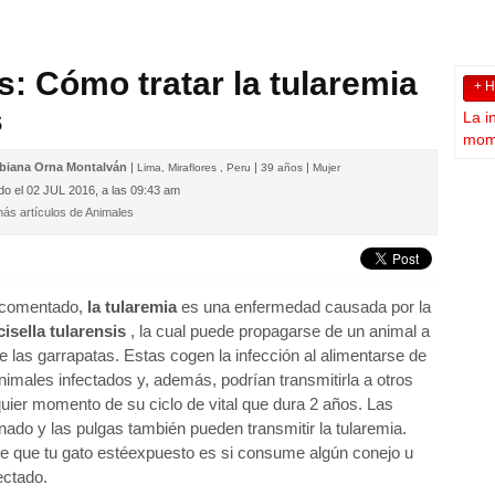
: Cómo tratar la tularemia
+ 
s
La i
mome
biana Orna Montalván
|
|
|
Lima, Miraflores , Peru
39 años
Mujer
do el
02 JUL 2016, a las 09:43 am
ás artículos de Animales
comentado,
la tularemia
es una enfermedad causada por la
isella tularensis
, la cual puede propagarse de un animal a
de las garrapatas. Estas cogen la infección al alimentarse de
nimales infectados y, además, podrían transmitirla a otros
uier momento de su ciclo de vital que dura 2 años. Las
do y las pulgas también pueden transmitir la tularemia.
e que tu gato estéexpuesto es si consume algún conejo u
ectado.