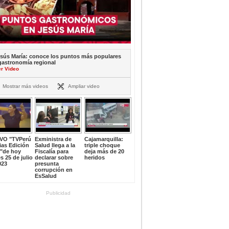
sús María: conoce los puntos más populares
gastronomía regional
er Video
Mostrar más videos
Ampliar video
IVO "TVPerú
Exministra de
Cajamarquilla:
ias Edición
Salud llega a la
triple choque
e"de hoy
Fiscalía para
deja más de 20
s 25 de julio
declarar sobre
heridos
023
presunta
corrupción en
EsSalud
Publicidad