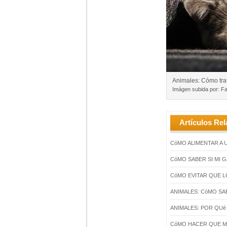
Animales: Cómo trat
Imágen subida por: Fa
Artículos Rel
CóMO ALIMENTAR A 
CóMO SABER SI MI 
CóMO EVITAR QUE L
ANIMALES: CóMO SA
ANIMALES: POR QU
CóMO HACER QUE M