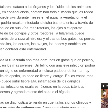
 tularensisataca a los órganos y los fluidos de los animales
, en consecuencia, contaminan todo el medio que les rodea.
puede vivir durante meses en el agua, la vegetación y el
 podría resultar infectado si dicha bacteria entra a través de
troduce en sus vías respiratorias, los ojos o el aparato
rte de los conejos y otros roedores, la tularemia puede
ravés de la raza almizclera y el castor. Los gatos, los perros,
caballos, los cerdos, las ovejas, los peces y también los
n contraer esta enfermedad.
de la tularemia
son más comunes en gatos que en perro y,
 en los más jóvenes. Un felino con una leve infección podría
ngún signo de enfermedad o incluso padecer de forma muy
alta de apetito, un poco de fiebre y letargo. En los casos más
 puede sufrir fiebre alta, inflamación de los ganglios
Úl
eras, infecciones oculares, úlceras en la boca, ictericia,
scesos y agrandamiento del bazo o el hígado.
d se diagnostica teniendo en cuenta los signos clínicos y
a prueba de anticuerpos.
Aunque es cierto que estos