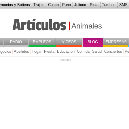
rmacias y Boticas
Trujillo
Cusco
Puno
Juliaca
Piura
Tumbes
SMS G
Artículos
Animales
RADIO
EMPLEOS
VIDEOS
BLOG
EMPRESAS
gocios
Apellidos
Hogar
Fiesta
Educación
Comida
Salud
Conciertos
Pe
Publicidad