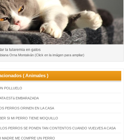
ar la tularemia en gatos
biana Orna Montalván (Click en la imágen para ampliar)
acionados ( Animales )
UN POLLUELO
GATA ESTá EMBARAZADA
OS PERROS ORINEN EN LA CASA
BER SI MI PERRO TIENE MOQUILLO
é LOS PERROS SE PONEN TAN CONTENTOS CUANDO VUELVES A CASA
I MADRE ME COMPRE UN PERRO