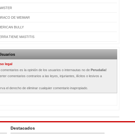
HáMSTER
 BRACO DE WEIMAR
ERICAN BULLY
ERRA TIENE MASTITIS
Usuarios
so legal
s comentarios es la opinión de los usuarios o internautas no de
Perudalia!
rter comentarios contrarios a las leyes, injuriantes, ilícitos o lesivos a
rva el derecho de eliminar cualquier comentario inapropiado.
Destacados