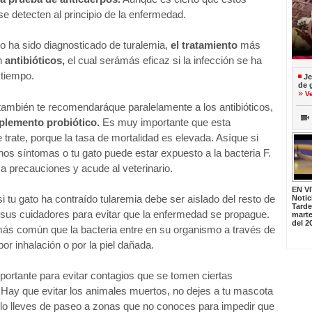
e detecten al principio de la enfermedad.
o ha sido diagnosticado de turalemia,
el tratamiento
más
on
antibióticos,
el cual serámás eficaz si la infección se ha
 tiempo.
Je
de 
V
 también te recomendaráque paralelamente a los antibióticos,
plemento probiótico.
Es muy importante que esta
trate, porque la tasa de mortalidad es elevada. Asíque si
os síntomas o tu gato puede estar expuesto a la bacteria F.
ma precauciones y acude al veterinario.
EN V
si tu gato ha contraído tularemia debe ser aislado del resto de
Notic
Tard
 sus cuidadores para evitar que la enfermedad se propague.
marte
del 2
más común que la bacteria entre en su organismo a través de
or inhalación o por la piel dañada.
ortante para evitar contagios que se tomen ciertas
Hay que evitar los animales muertos, no dejes a tu mascota
 lo lleves de paseo a zonas que no conoces para impedir que