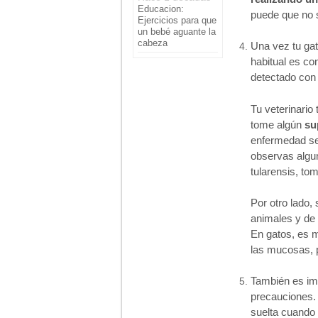
Educacion:
puede que no s
Ejercicios para que
un bebé aguante la
cabeza
Una vez tu gat
habitual es c
detectado con
Tu veterinario
tome algún
su
enfermedad se 
observas algun
tularensis, to
Por otro lado, 
animales y de
En gatos, es 
las mucosas, p
También es imp
precauciones. 
suelta cuando