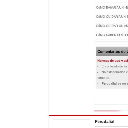
CóMO BAñAR A UN 
CóMO CUIDAR A UN
CóMO CUIDAR UN AM
CóMO SABER SI MI P
Comentarios de 
Normas de uso y avi
El contenido de lo
No estápermitido ve
terceros.
Perudalia!
se rese
Perudalia!