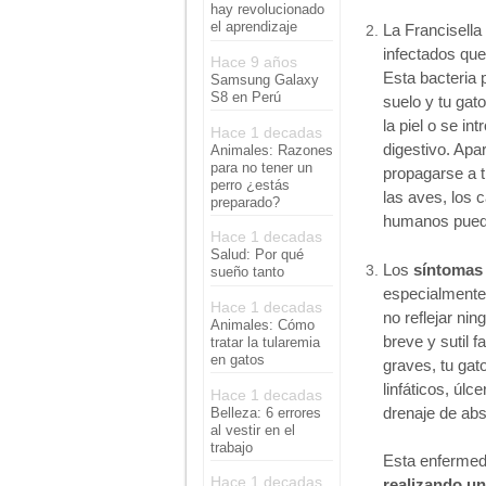
hay revolucionado
el aprendizaje
La Francisella
infectados que
Hace 9 años
Esta bacteria 
Samsung Galaxy
S8 en Perú
suelo y tu gato
la piel o se in
Hace 1 decadas
digestivo. Apa
Animales: Razones
para no tener un
propagarse a t
perro ¿estás
las aves, los 
preparado?
humanos puede
Hace 1 decadas
Salud: Por qué
Los
síntomas 
sueño tanto
especialmente,
Hace 1 decadas
no reflejar ni
Animales: Cómo
breve y sutil f
tratar la tularemia
en gatos
graves, tu gato
linfáticos, úlc
Hace 1 decadas
drenaje de ab
Belleza: 6 errores
al vestir en el
trabajo
Esta enfermeda
Hace 1 decadas
realizando un