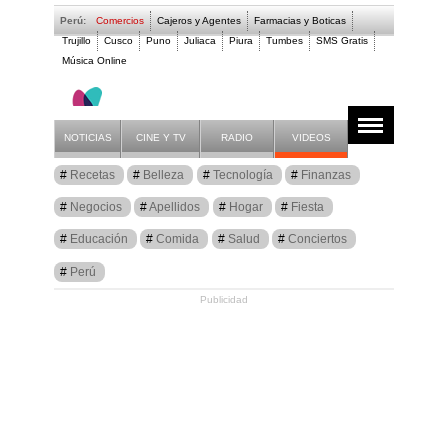
Perú:
Comercios
Cajeros y Agentes
Farmacias y Boticas
Trujillo
Cusco
Puno
Juliaca
Piura
Tumbes
SMS Gratis
Música Online
Artículos
Fiesta
NOTICIAS
CINE Y TV
RADIO
VIDEOS
Recetas
Belleza
Tecnología
Finanzas
Negocios
Apellidos
Hogar
Fiesta
Educación
Comida
Salud
Conciertos
Perú
Publicidad