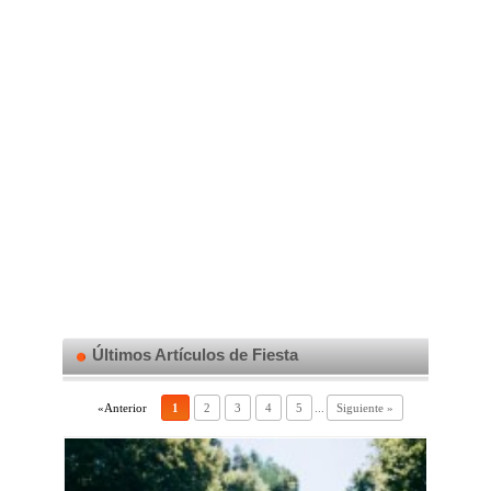
Últimos Artículos de Fiesta
«Anterior
1
2
3
4
5
...
Siguiente »