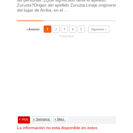
Zuruzta?Origen del apellido Zuruzta:Linaje originario
del lugar de Arriba, en el ...
«Anterior
1
2
3
4
5
...
Siguiente »
Publicidad
+ Hoy
+ Semana
+ Mes
La información no esta disponible en estos