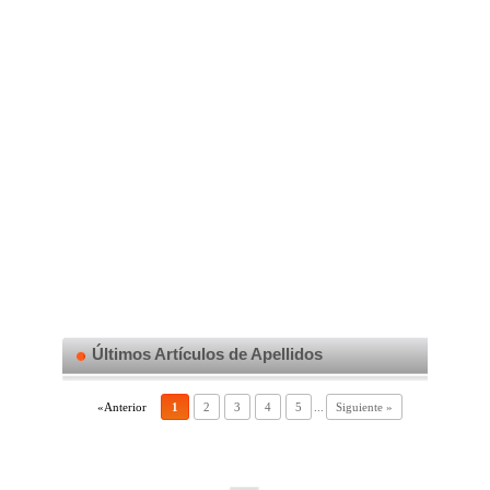
Últimos Artículos de Apellidos
«Anterior
1
2
3
4
5
...
Siguiente »