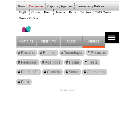
Perú:
Comercios
Cajeros y Agentes
Farmacias y Boticas
Trujillo
Cusco
Puno
Juliaca
Piura
Tumbes
SMS Gratis
Música Online
Artículos
Apellidos
NOTICIAS
CINE Y TV
RADIO
VIDEOS
Recetas
Belleza
Tecnología
Finanzas
Negocios
Apellidos
Hogar
Fiesta
Educación
Comida
Salud
Conciertos
Perú
Publicidad