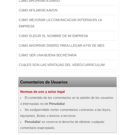
CóMO AHORRAR A DIARIO
CóMO AFILIARSE A AVON
CóMO MEJORAR LA COMUNICACIóN INTERNA EN LA
EMPRESA
CóMO ELEGIR EL NOMBRE DE MI EMPRESA
CóMO AHORRAR DINERO PARA LLEGAR A FIN DE MES
CóMO SER UNA BUENA SECRETARIA
CUáLES SON LAS VENTAJAS DEL VIDEOCURRICULUM
Comentarios de Usuarios
Normas de uso y aviso legal
El contenido de los comentarios es la opinión de los usuarios
o internautas no de
Perudalia!
No estápermitido verter comentarios contrarios a las leyes,
injuriantes, ilícitos o lesivos a terceros.
Perudalia!
se reserva el derecho de eliminar cualquier
comentario inapropiado.