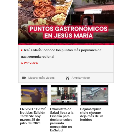
Jesús María: conoce los puntos más populares de
gastronomía regional
Ver Video
Mostrar más videos
Ampliar video
EN VIVO "TVPerú
Exministra de
Cajamarquilla:
Noticias Edición
Salud llega a la
triple choque
Tarde"de hoy
Fiscalía para
deja más de 20
martes 25 de
declarar sobre
heridos
julio del 2023
presunta
corrupción en
EsSalud