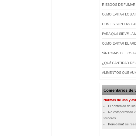
RIESGOS DE FUMAR
CóMO EVITAR LOS 
CUáLES SON LAS C
PARA QUé SIRVE LA 
CóMO EVITAR EL A
SíNTOMAS DE LOS P
¿QUé CANTIDAD DE 
ALIMENTOS QUE AUM
Comentarios de 
Normas de uso y avi
El contenido de lo
No estápermitido ve
terceros.
Perudalia!
se rese