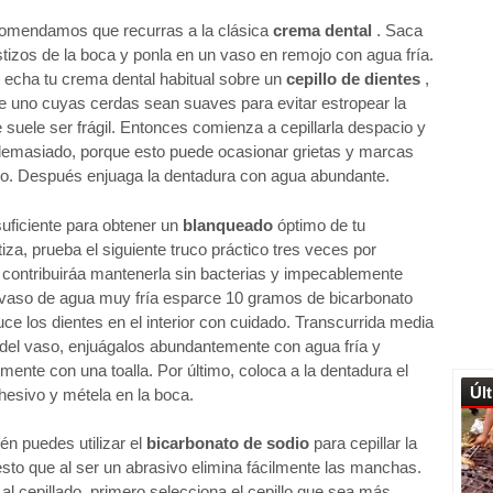
comendamos que recurras a la clásica
crema dental
. Saca
stizos de la boca y ponla en un vaso en remojo con agua fría.
 echa tu crema dental habitual sobre un
cepillo de dientes
,
e uno cuyas cerdas sean suaves para evitar estropear la
 suele ser frágil. Entonces comienza a cepillarla despacio y
 demasiado, porque esto puede ocasionar grietas y marcas
ico. Después enjuaga la dentadura con agua abundante.
suficiente para obtener un
blanqueado
óptimo de tu
iza, prueba el siguiente truco práctico tres veces por
contribuiráa mantenerla sin bacterias y impecablemente
 vaso de agua muy fría esparce 10 gramos de bicarbonato
uce los dientes en el interior con cuidado. Transcurrida media
s del vaso, enjuágalos abundantemente con agua fría y
ente con una toalla. Por último, coloca a la dentadura el
Úl
esivo y métela en la boca.
n puedes utilizar el
bicarbonato de sodio
para cepillar la
sto que al ser un abrasivo elimina fácilmente las manchas.
al cepillado, primero selecciona el cepillo que sea más