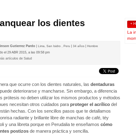
anquear los dientes
+ 
s
La i
mome
inson Gutierrez Pardo
|
|
|
Lima, San Isidro , Peru
34 años
Hombre
do el
29 ABR 2015, a las 09:58 pm
ás artículos de Salud
ra que ocurre con los dientes naturales, las
dentaduras
puede deteriorarse y mancharse. Sin embargo, a diferencia
as prótesis no deben utilizar los mismos productos y métodos
 pues necesitan otros cuidados para
proteger el acrílico
del
están hechas. Con los sencillos pasos que te detallamos
nrisa radiante y brillante libre de manchas de café, téy
oli y una libreta porque en Perudalia te enseñamos
cómo
entes postizos
de manera práctica y sencilla.