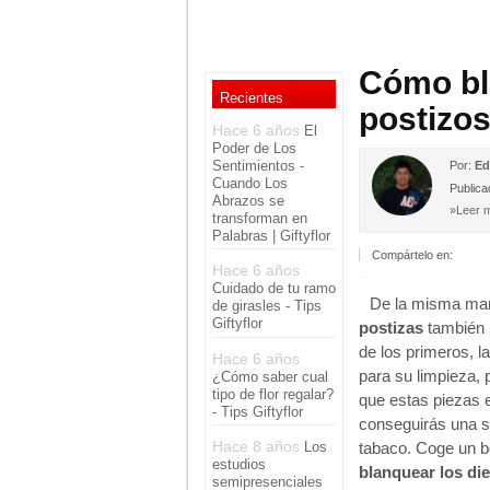
Cómo bl
Recientes
postizo
Hace 6 años
El
Poder de Los
Sentimientos -
Por:
Ed
Cuando Los
Publica
Abrazos se
»Leer m
transforman en
Palabras | Giftyflor
Compártelo en:
Hace 6 años
Cuidado de tu ramo
De la misma mane
de girasles - Tips
Giftyflor
postizas
también 
de los primeros, l
Hace 6 años
para su limpieza,
¿Cómo saber cual
tipo de flor regalar?
que estas piezas 
- Tips Giftyflor
conseguirás una so
Hace 8 años
tabaco. Coge un b
Los
estudios
blanquear los di
semipresenciales