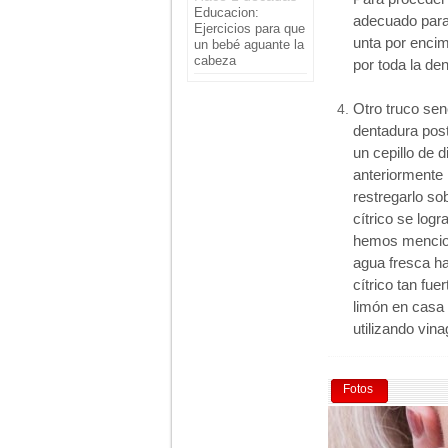
Educacion:
adecuado para 
Ejercicios para que
unta por encim
un bebé aguante la
cabeza
por toda la de
Otro truco senc
dentadura post
un cepillo de 
anteriormente
restregarlo so
cítrico se log
hemos mencion
agua fresca ha
cítrico tan fu
limón en casa 
utilizando vin
Fotos