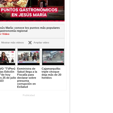
sús María: conoce los puntos más populares
gastronomía regional
er Video
Mostrar más videos
Ampliar video
IVO "TVPerú
Exministra de
Cajamarquilla:
ias Edición
Salud llega a la
triple choque
e"de hoy
Fiscalía para
deja más de 20
s 25 de julio
declarar sobre
heridos
023
presunta
corrupción en
EsSalud
Publicidad