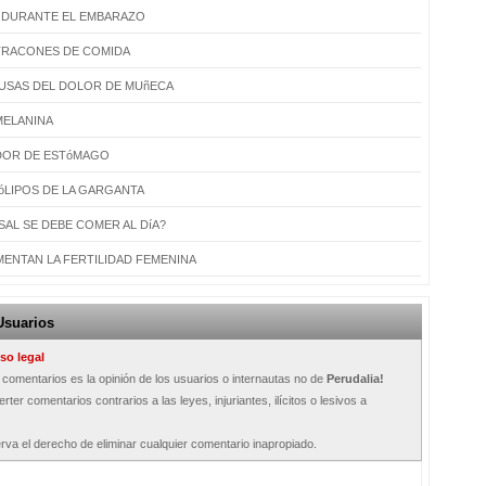
 DURANTE EL EMBARAZO
ATRACONES DE COMIDA
AUSAS DEL DOLOR DE MUñECA
MELANINA
RDOR DE ESTóMAGO
óLIPOS DE LA GARGANTA
SAL SE DEBE COMER AL DíA?
ENTAN LA FERTILIDAD FEMENINA
Usuarios
so legal
s comentarios es la opinión de los usuarios o internautas no de
Perudalia!
rter comentarios contrarios a las leyes, injuriantes, ilícitos o lesivos a
rva el derecho de eliminar cualquier comentario inapropiado.