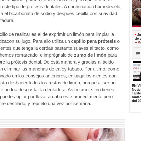
este tipo de prótesis dentales. A continuación humedécelo,
a el bicarbonato de sodio y después cepilla con suavidad
ntadura.
illo de realizar es el de exprimir un limón para limpiar la
Je
de 
izacon su jugo. Para ello utiliza un
cepillo para prótesis
o
V
dientes que tenga la cerdas bastante suaves al tacto, como
 hemos remarcado, e imprégnalo de
zumo de limón
para
bre la prótesis dental. De esta manera y gracias al ácido
ran eliminar las manchas de caféy tabaco. Por último, como
ado en los consejos anteriores, enjuaga los dientes con
sta deshacer todos los restos de limón, porque al ser un
EN V
erte podría desgastar la dentadura. Asimismo, si no tienes
Notic
Tard
puedes optar por llevar a cabo este procedimiento pero
marte
del 2
agre destilado, y repítelo una vez por semana.