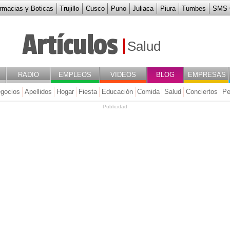
rmacias y Boticas
Trujillo
Cusco
Puno
Juliaca
Piura
Tumbes
SMS G
Artículos
Salud
RADIO
EMPLEOS
VIDEOS
BLOG
EMPRESAS
gocios
Apellidos
Hogar
Fiesta
Educación
Comida
Salud
Conciertos
Pe
Publicidad