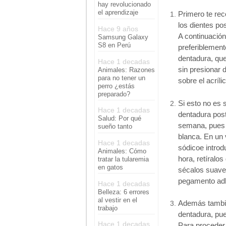
hay revolucionado
el aprendizaje
Primero te re
los dientes po
Hace 9 años
A continuación
Samsung Galaxy
S8 en Perú
preferiblement
dentadura, que
Hace 1 decadas
sin presionar
Animales: Razones
para no tener un
sobre el acríl
perro ¿estás
preparado?
Si esto no es 
Hace 1 decadas
dentadura post
Salud: Por qué
semana, pues 
sueño tanto
blanca. En un
Hace 1 decadas
sódicoe introd
Animales: Cómo
hora, retíralo
tratar la tularemia
en gatos
sécalos suavem
pegamento adh
Hace 1 decadas
Belleza: 6 errores
al vestir en el
Además tambié
trabajo
dentadura, pue
Hace 1 decadas
Para proceder 