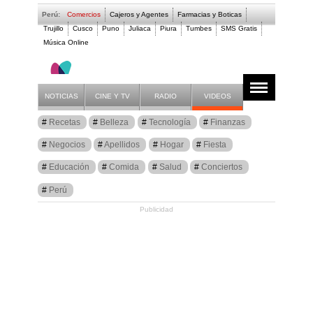
Perú:
Comercios
Cajeros y Agentes
Farmacias y Boticas
Trujillo
Cusco
Puno
Juliaca
Piura
Tumbes
SMS Gratis
Música Online
Salud
Artículos
Salud
NOTICIAS
CINE Y TV
RADIO
VIDEOS
Recetas
Belleza
Tecnología
Finanzas
Negocios
Apellidos
Hogar
Fiesta
Educación
Comida
Salud
Conciertos
Perú
Publicidad