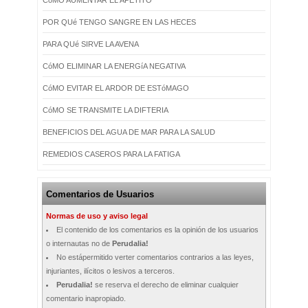
POR QUé TENGO SANGRE EN LAS HECES
PARA QUé SIRVE LA AVENA
CóMO ELIMINAR LA ENERGíA NEGATIVA
CóMO EVITAR EL ARDOR DE ESTóMAGO
CóMO SE TRANSMITE LA DIFTERIA
BENEFICIOS DEL AGUA DE MAR PARA LA SALUD
REMEDIOS CASEROS PARA LA FATIGA
Comentarios de Usuarios
Normas de uso y aviso legal
El contenido de los comentarios es la opinión de los usuarios
o internautas no de
Perudalia!
No estápermitido verter comentarios contrarios a las leyes,
injuriantes, ilícitos o lesivos a terceros.
Perudalia!
se reserva el derecho de eliminar cualquier
comentario inapropiado.