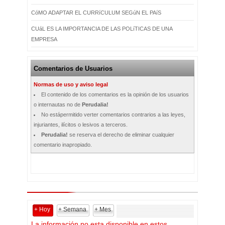
CóMO ADAPTAR EL CURRíCULUM SEGúN EL PAíS
CUáL ES LA IMPORTANCIA DE LAS POLíTICAS DE UNA
EMPRESA
Comentarios de Usuarios
Normas de uso y aviso legal
El contenido de los comentarios es la opinión de los usuarios
o internautas no de
Perudalia!
No estápermitido verter comentarios contrarios a las leyes,
injuriantes, ilícitos o lesivos a terceros.
Perudalia!
se reserva el derecho de eliminar cualquier
comentario inapropiado.
+ Hoy
+ Semana
+ Mes
La información no esta disponible en estos