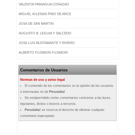
VALENTíN PANIAGUA CORAZAO
MIGUEL IGLESIAS PINO DE ARCE
JOSé DE SAN MARTíN
AUGUSTO B. LEGUIA Y SALCEDO
JOSé LUíS BUSTAMANTE Y RIVERO
ALBERTO FUJIMORI FUJIMORI
Comentarios de Usuarios
Normas de uso y aviso legal
El contenido de los comentarios es la opinión de los usuarios
o internautas no de
Perudalia!
No estápermitido verter comentarios contrarios a las leyes,
injuriantes, ilícitos o lesivos a terceros.
Perudalia!
se reserva el derecho de eliminar cualquier
comentario inapropiado.