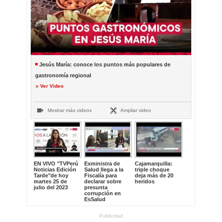
Jesús María: conoce los puntos más populares de
gastronomía regional
Ver Video
Mostrar más videos
Ampliar video
EN VIVO "TVPerú
Exministra de
Cajamarquilla:
Noticias Edición
Salud llega a la
triple choque
Tarde"de hoy
Fiscalía para
deja más de 20
martes 25 de
declarar sobre
heridos
julio del 2023
presunta
corrupción en
EsSalud
Publicidad