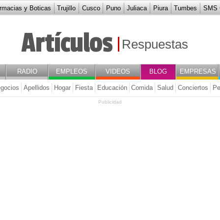
rmacias y Boticas
Trujillo
Cusco
Puno
Juliaca
Piura
Tumbes
SMS G
Artículos
Respuestas
RADIO
EMPLEOS
VIDEOS
BLOG
EMPRESAS
gocios
Apellidos
Hogar
Fiesta
Educación
Comida
Salud
Conciertos
Pe
Publicidad