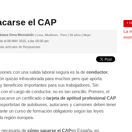
carse el CAP
+ 
La i
biana Orna Montalván
|
|
|
Lima, Miraflores , Peru
39 años
Mujer
mome
do el
08 MAY 2015, a las 05:00 am
más artículos de Respuestas
siones con una salida laboral segura es la de
conductor.
ión quizás infravalorada para muchos pero que aporta
l y beneficios importantes para sus trabajadores. Sin
on el cargo de conductor, no es tan sencillo. Primero, el
sacarse un certificado o
tarjeta de aptitud profesional CAP
ransportistas de autobuses, autocares y camiones deben tener
ante un curso de formación obligatorio según las leyes
la región europea.
o necesario de
cómo sacarse el CAP
en España, en