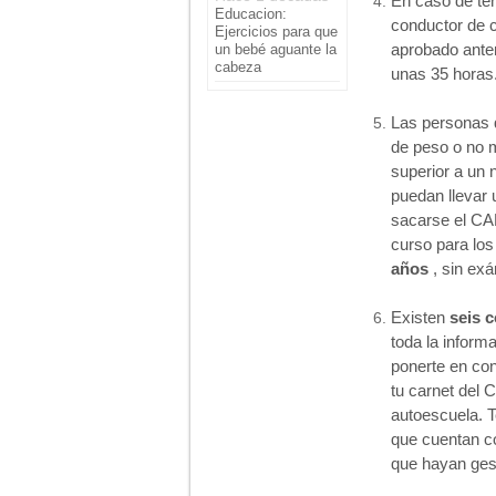
En caso de te
Educacion:
conductor de c
Ejercicios para que
aprobado anter
un bebé aguante la
cabeza
unas 35 horas
Las personas 
de peso o no 
superior a un
puedan llevar 
sacarse el CAP
curso para lo
años
, sin exá
Existen
seis 
toda la inform
ponerte en con
tu carnet del 
autoescuela. 
que cuentan c
que hayan ges