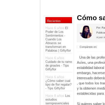
Cómo sa
Recientes
Hace 6 años
El
Por:
Fa
Poder de Los
Publica
Sentimientos -
»Leer 
Cuando Los
Abrazos se
transforman en
Compártelo en:
Palabras | Giftyflor
Una de las profe
Hace 6 años
Cuidado de tu ramo
Asíes, una profes
de girasles - Tips
estabilidad labora
Giftyflor
embargo, hacerse c
Hace 6 años
interesado deberá
¿Cómo saber cual
, que todos los t
tipo de flor regalar?
y la obtienen medi
- Tips Giftyflor
establecidas para 
Hace 8 años
Los
estudios
semipresenciales
Si quieres saber l