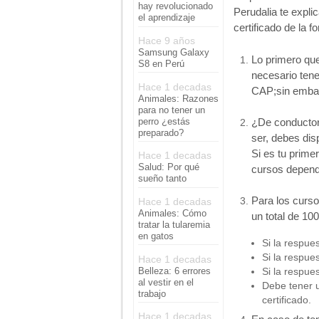
hay revolucionado
Perudalia te expli
el aprendizaje
certificado de la f
Hace 9 años
Samsung Galaxy
Lo primero qu
S8 en Perú
necesario tene
Hace 1 decadas
CAP;sin embar
Animales: Razones
para no tener un
perro ¿estás
¿De conductor 
preparado?
ser, debes dis
Si es tu prime
Hace 1 decadas
Salud: Por qué
cursos dependi
sueño tanto
Para los curs
Hace 1 decadas
Animales: Cómo
un total de 10
tratar la tularemia
en gatos
Si la respue
Si la respue
Hace 1 decadas
Belleza: 6 errores
Si la respue
al vestir en el
Debe tener 
trabajo
certificado.
Hace 1 decadas