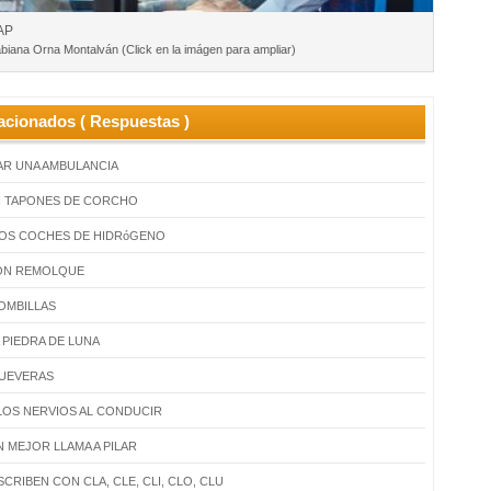
AP
biana Orna Montalván (Click en la imágen para ampliar)
acionados ( Respuestas )
AR UNA AMBULANCIA
 TAPONES DE CORCHO
OS COCHES DE HIDRóGENO
ON REMOLQUE
OMBILLAS
 PIEDRA DE LUNA
HUEVERAS
OS NERVIOS AL CONDUCIR
N MEJOR LLAMA A PILAR
CRIBEN CON CLA, CLE, CLI, CLO, CLU