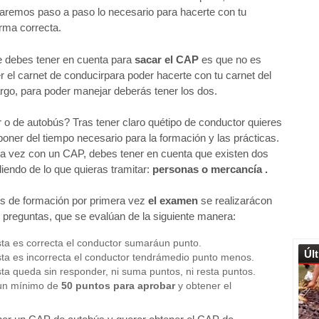
caremos paso a paso lo necesario para hacerte con tu
orma correcta.
e debes tener en cuenta para
sacar el CAP
es que no es
r el carnet de conducirpara poder hacerte con tu carnet del
go, para poder manejar deberás tener los dos.
o de autobús? Tras tener claro quétipo de conductor quieres
poner del tiempo necesario para la formación y las prácticas.
ra vez con un CAP, debes tener en cuenta que existen dos
endo de lo que quieras tramitar:
personas o mercancía
.
os de formación por primera vez
el examen
se realizarácon
0 preguntas, que se evalúan de la siguiente manera:
sta es correcta el conductor sumaráun punto.
Úl
sta es incorrecta el conductor tendrámedio punto menos.
sta queda sin responder, ni suma puntos, ni resta puntos.
un mínimo de
50 puntos
para aprobar
y obtener el