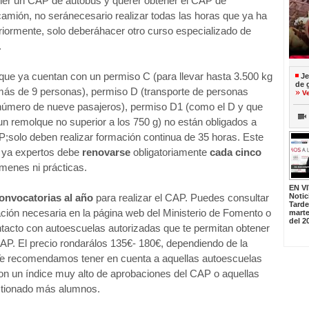
ner un CAP de autobús y querer obtener el CAP de
amión, no seránecesario realizar todas las horas que ya ha
iormente, solo deberáhacer otro curso especializado de
.
que ya cuentan con un permiso C (para llevar hasta 3.500 kg
Je
de 
más de 9 personas), permiso D (transporte de personas
V
 número de nueve pasajeros), permiso D1 (como el D y que
un remolque no superior a los 750 g) no están obligados a
;solo deben realizar formación continua de 35 horas. Este
s ya expertos debe
renovarse
obligatoriamente
cada cinco
menes ni prácticas.
EN V
convocatorias al año
para realizar el CAP. Puedes consultar
Notic
Tard
ación necesaria en la página web del Ministerio de Fomento o
marte
del 2
tacto con autoescuelas autorizadas que te permitan obtener
CAP. El precio rondarálos 135€- 180€, dependiendo de la
Te recomendamos tener en cuenta a aquellas autoescuelas
on un índice muy alto de aprobaciones del CAP o aquellas
tionado más alumnos.