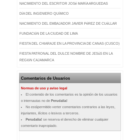
NACIMIENTO DEL ESCRITOR JOSé MARíA ARGUEDAS
DíA DEL INGENIERO QUíMICO
NACIMIENTO DEL EMBAJADOR JAVIER PéREZ DE CUéLLAR
FUNDACIóN DE LA CIUDAD DE LIMA
FIESTA DEL CHIARAJE EN LA PROVINCIA DE CANAS (CUSCO)
FIESTA PATRONAL DEL DULCE NOMBRE DE JESúS EN LA
REGIóN CAJAMARCA
Comentarios de Usuarios
Normas de uso y aviso legal
El contenido de los comentarios es la opinión de los usuarios
o internautas no de
Perudalia!
No estápermitido verter comentarios contrarios a las leyes,
injuriantes, ilícitos o lesivos a terceros.
Perudalia!
se reserva el derecho de eliminar cualquier
comentario inapropiado.