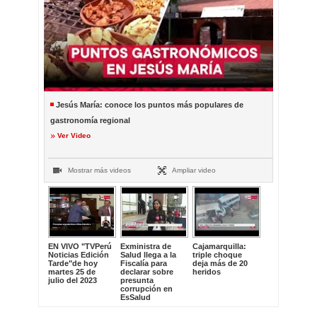
Jesús María: conoce los puntos más populares de
gastronomía regional
Ver Video
Mostrar más videos
Ampliar video
EN VIVO "TVPerú
Exministra de
Cajamarquilla:
Noticias Edición
Salud llega a la
triple choque
Tarde"de hoy
Fiscalía para
deja más de 20
martes 25 de
declarar sobre
heridos
julio del 2023
presunta
corrupción en
EsSalud