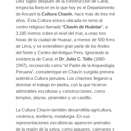
Diez siglos después de la construcción de Caral,
empezóa florecer en lo que hoy es el Departamento
de Ancash la
Cultura Chavín
, hace más de tres mil
años. Esta Cultura estuvo ubicada en torno al
centro religioso llamado “
Chavín de Huántar
”, a
3,185 metros sobre el nivel del mar, a unas tres
horas de la ciudad de Huaraz, a menos de 500 Kms
de Lima, y se extendióen gran parte de los Andes
del Norte y Centro del Antiguo Perú. Ignorando la
existencia de Caral, el
Dr. Julio C. Tello
(1880-
1947), reconocido como “el Padre de la Arqueología
Peruana”, consideróque en Chavín surgióla primera
auténtica Cultura peruana. Los chavines llegaron a
dominar el trabajo en piedra, con la que hicieron
admirables esculturas y construcciones, como
templos, plazas, pirámides y un castillo.
La Cultura Chavín también desarrollóla agricultura,
cerámica, textilería, metalurgia. En sus
representaciones escultóricas aparecen animales
de la región de la selva, como jaguares, caimanes y