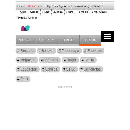
Perú:
Comercios
Cajeros y Agentes
Farmacias y Boticas
Trujillo
Cusco
Puno
Juliaca
Piura
Tumbes
SMS Gratis
Música Online
Historia
Artículos
Historia
NOTICIAS
CINE Y TV
RADIO
VIDEOS
Recetas
Belleza
Tecnología
Finanzas
Negocios
Apellidos
Hogar
Fiesta
Educación
Comida
Salud
Conciertos
Perú
Publicidad