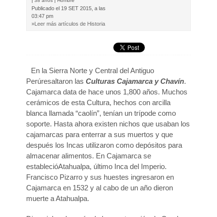
|
|
38 años
Hombre
Publicado el
19 SET 2015, a las
03:47 pm
»Leer más artículos de Historia
En la Sierra Norte y Central del Antiguo
Perúresaltaron las
Culturas Cajamarca y Chavín
.
Cajamarca data de hace unos 1,800 años. Muchos
cerámicos de esta Cultura, hechos con arcilla
blanca llamada “caolín”, tenían un trípode como
soporte. Hasta ahora existen nichos que usaban los
cajamarcas para enterrar a sus muertos y que
después los Incas utilizaron como depósitos para
almacenar alimentos. En Cajamarca se
establecióAtahualpa, último Inca del Imperio.
Francisco Pizarro y sus huestes ingresaron en
Cajamarca en 1532 y al cabo de un año dieron
muerte a Atahualpa.