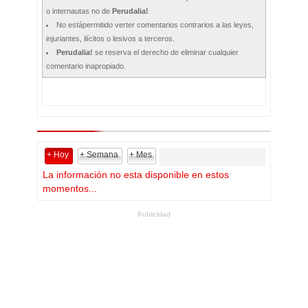
o internautas no de
Perudalia!
No estápermitido verter comentarios contrarios a las leyes,
injuriantes, ilícitos o lesivos a terceros.
Perudalia!
se reserva el derecho de eliminar cualquier
comentario inapropiado.
+ Hoy
+ Semana
+ Mes
La información no esta disponible en estos
momentos...
Publicidad