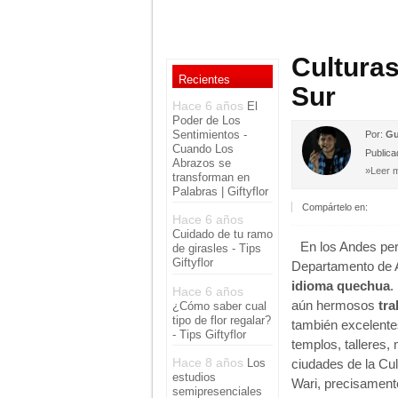
Culturas
Recientes
Sur
Hace 6 años
El
Poder de Los
Sentimientos -
Por:
Gu
Cuando Los
Publica
Abrazos se
»Leer m
transforman en
Palabras | Giftyflor
Compártelo en:
Hace 6 años
Cuidado de tu ramo
En los Andes per
de girasles - Tips
Giftyflor
Departamento de 
idioma quechua
.
Hace 6 años
aún hermosos
tra
¿Cómo saber cual
tipo de flor regalar?
también excelente
- Tips Giftyflor
templos, talleres,
Hace 8 años
ciudades de la Cu
Los
estudios
Wari, precisament
semipresenciales