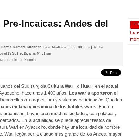
 Pre-Incaicas: Andes del
+ 
La i
mome
illermo Romero Kirchner‎
|
|
|
Lima, Miraflores , Peru
38 años
Hombre
do el
19 SET 2015, a las 04:01 pm
ás artículos de Historia
uanos del Sur, surgióla
Cultura Wari
, o
Huari
, en el actual
Ayacucho, hace unos 1,400 años.
Los waris aportaron el
 Desarrollaron la agricultura y sistemas de irrigación. Quedan
bajos en lana y cerámica de los hábiles waris
. Fueron
s urbanistas. Levantaron muchas ciudades, con palacios,
 mercados. En la actualidad se puede apreciar restos de
ltura Wari en Ayacucho, donde hay una localidad de nombre
e. Wari llegóa ser la ciudad más grande de los Andes, mayor