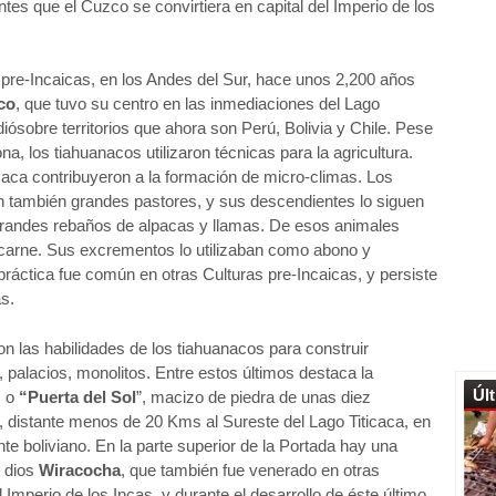
es que el Cuzco se convirtiera en capital del Imperio de los
 pre-Incaicas, en los Andes del Sur, hace unos 2,200 años
co
, que tuvo su centro en las inmediaciones del Lago
diósobre territorios que ahora son Perú, Bolivia y Chile. Pese
ona, los tiahuanacos utilizaron técnicas para la agricultura.
caca contribuyeron a la formación de micro-climas. Los
n también grandes pastores, y sus descendientes lo siguen
grandes rebaños de alpacas y llamas. De esos animales
arne. Sus excrementos lo utilizaban como abono y
ráctica fue común en otras Culturas pre-Incaicas, y persiste
s.
n las habilidades de los tiahuanacos para construir
 palacios, monolitos. Entre estos últimos destaca la
Úl
, o
“Puerta del Sol
”, macizo de piedra de unas diez
, distante menos de 20 Kms al Sureste del Lago Titicaca, en
nte boliviano. En la parte superior de la Portada hay una
l dios
Wiracocha
, que también fue venerado en otras
 Imperio de los Incas, y durante el desarrollo de éste último.