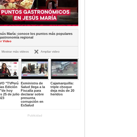
sús María: conoce los puntos más populares
gastronomía regional
er Video
Mostrar más videos
Ampliar video
IVO "TVPerú
Exministra de
Cajamarquilla:
ias Edición
Salud llega a la
triple choque
e"de hoy
Fiscalía para
deja más de 20
s 25 de julio
declarar sobre
heridos
023
presunta
corrupción en
EsSalud
Publicidad