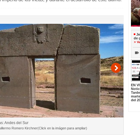
Je
de 
V
EN V
Notic
Tard
marte
del 2
as: Andes del Sur
illermo Romero Kirchner‎(Click en la imágen para ampliar)