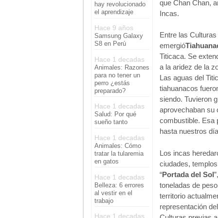
que Chan Chan, ant
hay revolucionado
el aprendizaje
Incas.
Hace 9 años
Entre las Culturas
Samsung Galaxy
S8 en Perú
emergió
Tiahuana
Titicaca. Se exten
Hace 1 decadas
a la aridez de la z
Animales: Razones
para no tener un
Las aguas del Titi
perro ¿estás
tiahuanacos fuero
preparado?
siendo. Tuvieron 
Hace 1 decadas
aprovechaban su c
Salud: Por qué
combustible. Esa p
sueño tanto
hasta nuestros día
Hace 1 decadas
Animales: Cómo
Los incas heredaro
tratar la tularemia
en gatos
ciudades, templos,
“
Portada del Sol
”
Hace 1 decadas
toneladas de peso
Belleza: 6 errores
al vestir en el
territorio actualme
trabajo
representación de
Hace 1 decadas
Culturas previas al