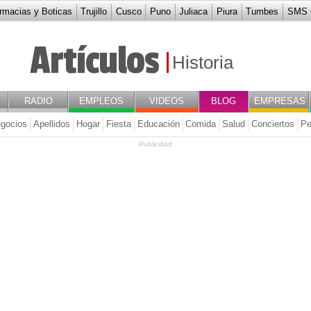
rmacias y Boticas
Trujillo
Cusco
Puno
Juliaca
Piura
Tumbes
SMS G
Artículos
Historia
RADIO
EMPLEOS
VIDEOS
BLOG
EMPRESAS
gocios
Apellidos
Hogar
Fiesta
Educación
Comida
Salud
Conciertos
Pe
Publicidad