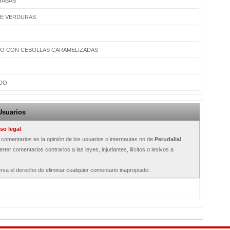
HABAS
 DE VERDURAS
O
O CON CEBOLLAS CARAMELIZADAS
DO
Usuarios
so legal
s comentarios es la opinión de los usuarios o internautas no de
Perudalia!
rter comentarios contrarios a las leyes, injuriantes, ilícitos o lesivos a
rva el derecho de eliminar cualquier comentario inapropiado.