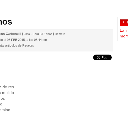
hos
+ 
La i
sus Carbonelli
|
|
|
Lima , Peru
37 años
Hombre
mome
do el
08 FEB 2015, a las 08:44 pm
ás artículos de Recetas
n de res
a molido
dos
jo
comino