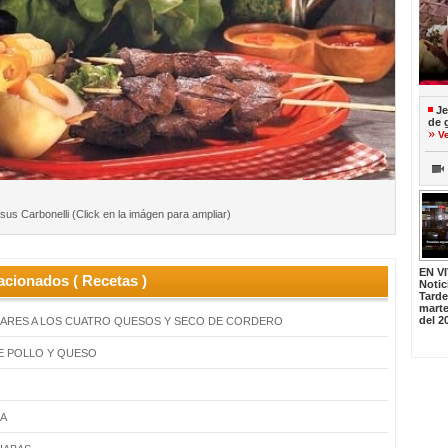
Je
de 
V
us Carbonelli (Click en la imágen para ampliar)
EN V
acionados ( Recetas )
Notic
Tard
marte
del 2
LARES A LOS CUATRO QUESOS Y SECO DE CORDERO
E POLLO Y QUESO
A