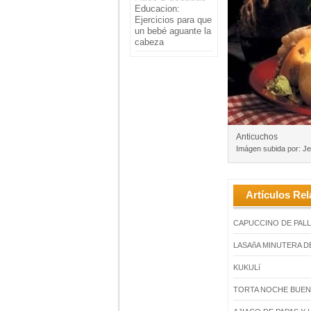
Educacion:
Ejercicios para que
un bebé aguante la
cabeza
Anticuchos
Imágen subida por: Jes
Artículos Rel
CAPUCCINO DE PAL
LASAñA MINUTERA D
KUKULí
TORTA NOCHE BUEN