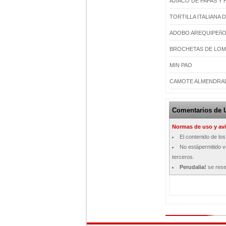
AJIACO DE PAPAS Y 
TORTILLA ITALIANA
ADOBO AREQUIPEñ
BROCHETAS DE LOM
MIN PAO
CAMOTE ALMENDRA
Comentarios de 
Normas de uso y avi
El contenido de lo
No estápermitido ve
terceros.
Perudalia!
se rese