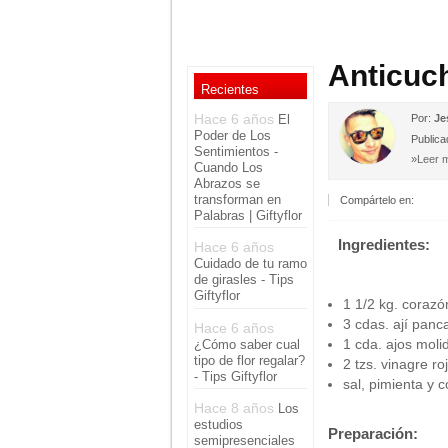
Anticuc
Recientes
Hace 6 años
El
Por:
Je
Poder de Los
Publica
Sentimientos -
»Leer m
Cuando Los
Abrazos se
transforman en
Compártelo en:
Palabras | Giftyflor
Ingredientes:
Hace 6 años
Cuidado de tu ramo
de girasles - Tips
Giftyflor
1 1/2 kg. corazó
3 cdas. ají panc
Hace 6 años
1 cda. ajos moli
¿Cómo saber cual
tipo de flor regalar?
2 tzs. vinagre ro
- Tips Giftyflor
sal, pimienta y 
Hace 8 años
Los
estudios
Preparación:
semipresenciales