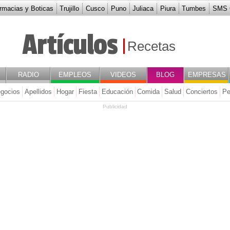
rmacias y Boticas
Trujillo
Cusco
Puno
Juliaca
Piura
Tumbes
SMS G
Artículos
Recetas
RADIO
EMPLEOS
VIDEOS
BLOG
EMPRESAS
gocios
Apellidos
Hogar
Fiesta
Educación
Comida
Salud
Conciertos
Pe
Publicidad