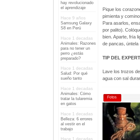
hay revolucionado
el aprendizaje
Pique los corazone
pimienta y comino
Hace 9 años
Para asarlos, ensa
Samsung Galaxy
S8 en Perú
por palito). Colóq
bien. Aparte, fría
Hace 1 decadas
Animales: Razones
de pancas, úntela
para no tener un
perro ¿estás
TIP DEL EXPERT
preparado?
Hace 1 decadas
Lave los trozos d
Salud: Por qué
agua con sal dura
sueño tanto
Hace 1 decadas
Animales: Cómo
Fotos
tratar la tularemia
en gatos
Hace 1 decadas
Belleza: 6 errores
al vestir en el
trabajo
Hace 1 decadas