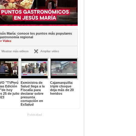
sús María: conoce los puntos más populares
gastronomía regional
er Video
Mostrar más videos
Ampliar video
IVO "TVPerú
Exministra de
Cajamarquilla:
ias Edición
Salud llega a la
triple choque
e"de hoy
Fiscalía para
deja más de 20
s 25 de julio
declarar sobre
heridos
023
presunta
corrupción en
EsSalud
Publicidad