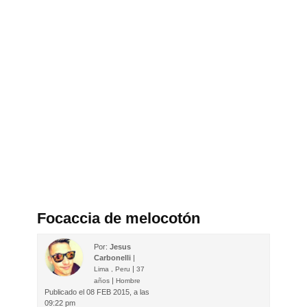
Focaccia de melocotón
Por:
Jesus
Carbonelli
|
|
Lima , Peru
37
|
años
Hombre
Publicado el
08 FEB 2015, a las
09:22 pm