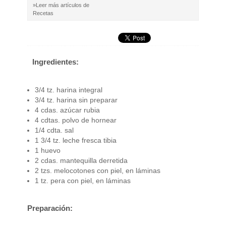
»Leer más artículos de
Recetas
Ingredientes:
3/4 tz. harina integral
3/4 tz. harina sin preparar
4 cdas. azúcar rubia
4 cdtas. polvo de hornear
1/4 cdta. sal
1 3/4 tz. leche fresca tibia
1 huevo
2 cdas. mantequilla derretida
2 tzs. melocotones con piel, en láminas
1 tz. pera con piel, en láminas
Preparación: