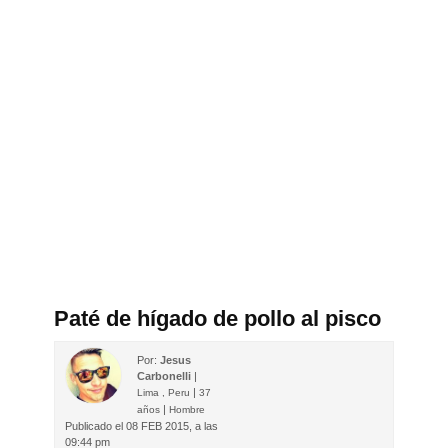
Paté de hígado de pollo al pisco
Por:
Jesus
Carbonelli
|
|
Lima , Peru
37
|
años
Hombre
Publicado el
08 FEB 2015, a las
09:44 pm