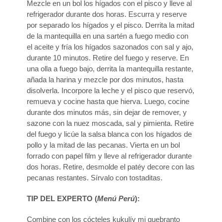
Mezcle en un bol los hígados con el pisco y lleve al
refrigerador durante dos horas. Escurra y reserve
por separado los hígados y el pisco. Derrita la mitad
de la mantequilla en una sartén a fuego medio con
el aceite y fría los hígados sazonados con sal y ajo,
durante 10 minutos. Retire del fuego y reserve. En
una olla a fuego bajo, derrita la mantequilla restante,
añada la harina y mezcle por dos minutos, hasta
disolverla. Incorpore la leche y el pisco que reservó,
remueva y cocine hasta que hierva. Luego, cocine
durante dos minutos más, sin dejar de remover, y
sazone con la nuez moscada, sal y pimienta. Retire
del fuego y licúe la salsa blanca con los hígados de
pollo y la mitad de las pecanas. Vierta en un bol
forrado con papel film y lleve al refrigerador durante
dos horas. Retire, desmolde el patéy decore con las
pecanas restantes. Sírvalo con tostaditas.
TIP DEL EXPERTO (
Menú Perú
):
Combine con los cócteles kukulíy mi quebranto