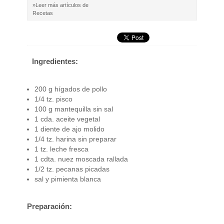
»Leer más artículos de
Recetas
Ingredientes:
200 g hígados de pollo
1/4 tz. pisco
100 g mantequilla sin sal
1 cda. aceite vegetal
1 diente de ajo molido
1/4 tz. harina sin preparar
1 tz. leche fresca
1 cdta. nuez moscada rallada
1/2 tz. pecanas picadas
sal y pimienta blanca
Preparación: